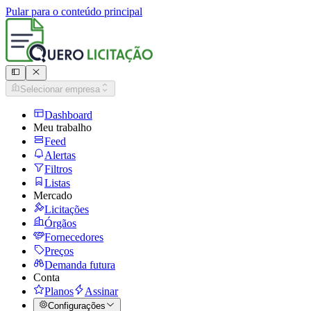
Pular para o conteúdo principal
Selecionar empresa
Dashboard
Meu trabalho
Feed
Alertas
Filtros
Listas
Mercado
Licitações
Órgãos
Fornecedores
Preços
Demanda futura
Conta
Planos
Assinar
Configurações