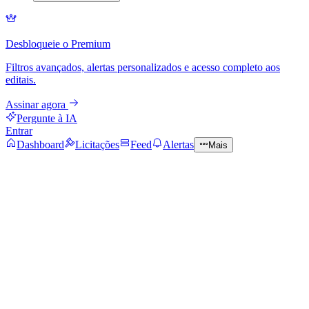
Desbloqueie o Premium
Filtros avançados, alertas personalizados e acesso completo aos
editais.
Assinar agora
Pergunte à IA
Entrar
Dashboard
Licitações
Feed
Alertas
Mais