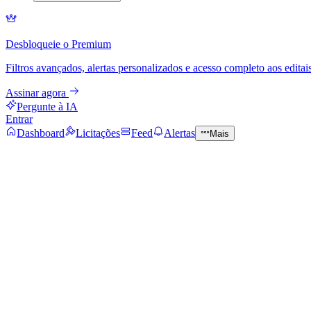
Desbloqueie o Premium
Filtros avançados, alertas personalizados e acesso completo aos editais
Assinar agora
Pergunte à IA
Entrar
Dashboard
Licitações
Feed
Alertas
Mais