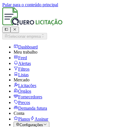
Pular para o conteúdo principal
Selecionar empresa
Dashboard
Meu trabalho
Feed
Alertas
Filtros
Listas
Mercado
Licitações
Órgãos
Fornecedores
Preços
Demanda futura
Conta
Planos
Assinar
Configurações