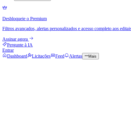
Desbloqueie o Premium
Filtros avançados, alertas personalizados e acesso completo aos editais
Assinar agora
Pergunte à IA
Entrar
Dashboard
Licitações
Feed
Alertas
Mais