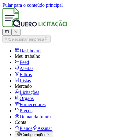
Pular para o conteúdo principal
Selecionar empresa
Dashboard
Meu trabalho
Feed
Alertas
Filtros
Listas
Mercado
Licitações
Órgãos
Fornecedores
Preços
Demanda futura
Conta
Planos
Assinar
Configurações