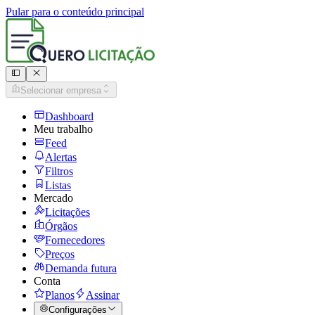
Pular para o conteúdo principal
Selecionar empresa
Dashboard
Meu trabalho
Feed
Alertas
Filtros
Listas
Mercado
Licitações
Órgãos
Fornecedores
Preços
Demanda futura
Conta
Planos
Assinar
Configurações