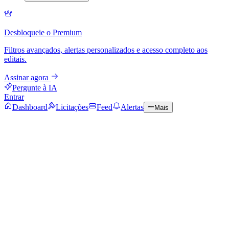
Desbloqueie o Premium
Filtros avançados, alertas personalizados e acesso completo aos
editais.
Assinar agora
Pergunte à IA
Entrar
Dashboard
Licitações
Feed
Alertas
Mais