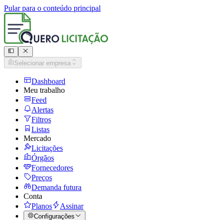
Pular para o conteúdo principal
Selecionar empresa
Dashboard
Meu trabalho
Feed
Alertas
Filtros
Listas
Mercado
Licitações
Órgãos
Fornecedores
Preços
Demanda futura
Conta
Planos
Assinar
Configurações