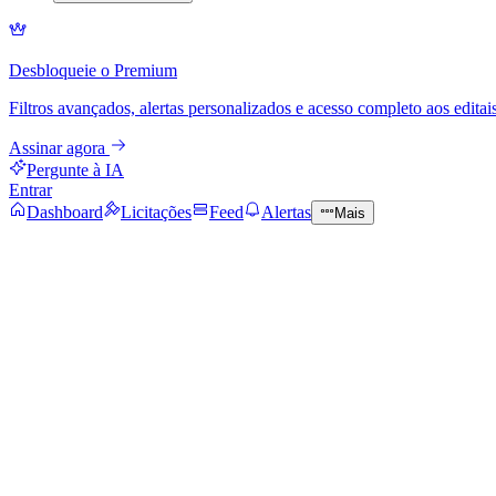
Desbloqueie o Premium
Filtros avançados, alertas personalizados e acesso completo aos editais
Assinar agora
Pergunte à IA
Entrar
Dashboard
Licitações
Feed
Alertas
Mais