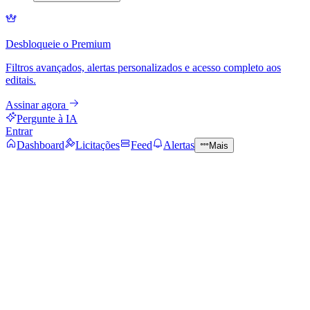
Desbloqueie o Premium
Filtros avançados, alertas personalizados e acesso completo aos
editais.
Assinar agora
Pergunte à IA
Entrar
Dashboard
Licitações
Feed
Alertas
Mais