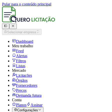
Pular para o conteúdo principal
Selecionar empresa
Dashboard
Meu trabalho
Feed
Alertas
Filtros
Listas
Mercado
Licitações
Órgãos
Fornecedores
Preços
Demanda futura
Conta
Planos
Assinar
Configurações