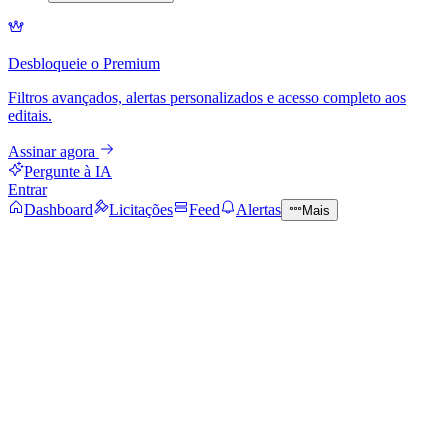
Desbloqueie o Premium
Filtros avançados, alertas personalizados e acesso completo aos
editais.
Assinar agora
Pergunte à IA
Entrar
Dashboard
Licitações
Feed
Alertas
Mais