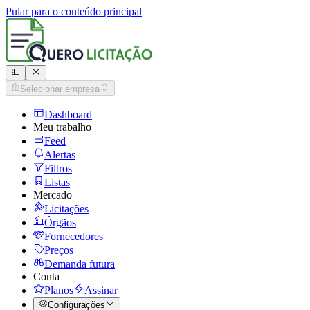
Pular para o conteúdo principal
Selecionar empresa
Dashboard
Meu trabalho
Feed
Alertas
Filtros
Listas
Mercado
Licitações
Órgãos
Fornecedores
Preços
Demanda futura
Conta
Planos
Assinar
Configurações