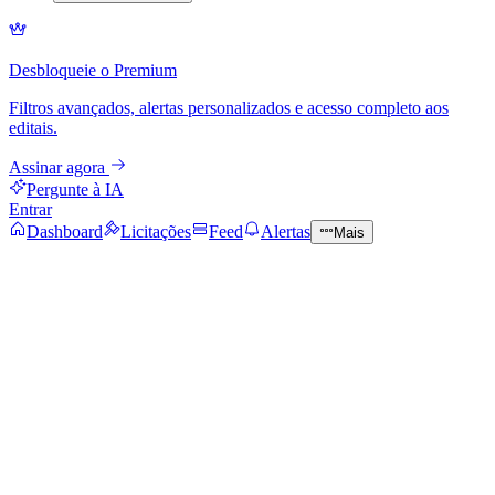
Desbloqueie o Premium
Filtros avançados, alertas personalizados e acesso completo aos
editais.
Assinar agora
Pergunte à IA
Entrar
Dashboard
Licitações
Feed
Alertas
Mais