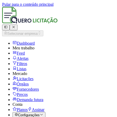
Pular para o conteúdo principal
Selecionar empresa
Dashboard
Meu trabalho
Feed
Alertas
Filtros
Listas
Mercado
Licitações
Órgãos
Fornecedores
Preços
Demanda futura
Conta
Planos
Assinar
Configurações