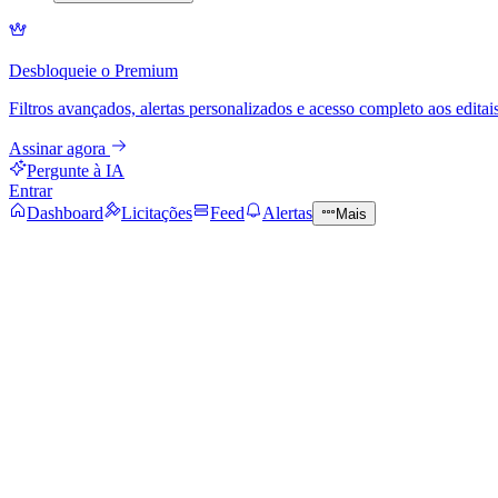
Desbloqueie o Premium
Filtros avançados, alertas personalizados e acesso completo aos editais
Assinar agora
Pergunte à IA
Entrar
Dashboard
Licitações
Feed
Alertas
Mais