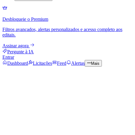
Desbloqueie o Premium
Filtros avançados, alertas personalizados e acesso completo aos
editais.
Assinar agora
Pergunte à IA
Entrar
Dashboard
Licitações
Feed
Alertas
Mais