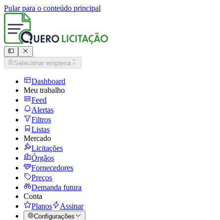
Pular para o conteúdo principal
Selecionar empresa
Dashboard
Meu trabalho
Feed
Alertas
Filtros
Listas
Mercado
Licitações
Órgãos
Fornecedores
Preços
Demanda futura
Conta
Planos
Assinar
Configurações