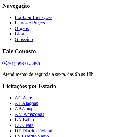
Navegação
Explorar Licitações
Planos e Preços
Órgãos
Blog
Glossário
Fale Conosco
(51) 99671-8459
Atendimento de segunda a sexta, das 9h às 18h
Licitações por Estado
AC Acre
AL Alagoas
AP Amapá
AM Amazonas
BA Bahia
CE Ceará
DF Distrito Federal
ES Espírito Santo