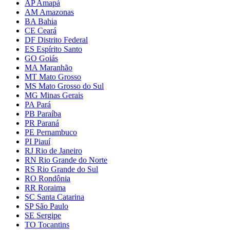
AP Amapá
AM Amazonas
BA Bahia
CE Ceará
DF Distrito Federal
ES Espírito Santo
GO Goiás
MA Maranhão
MT Mato Grosso
MS Mato Grosso do Sul
MG Minas Gerais
PA Pará
PB Paraíba
PR Paraná
PE Pernambuco
PI Piauí
RJ Rio de Janeiro
RN Rio Grande do Norte
RS Rio Grande do Sul
RO Rondônia
RR Roraima
SC Santa Catarina
SP São Paulo
SE Sergipe
TO Tocantins