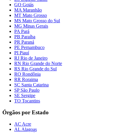
GO Goiás
MA Maranhão
MT Mato Grosso
MS Mato Grosso do Sul
MG Minas Gerais
PA Pará
PB Paraíba
PR Paraná
PE Pernambuco
PI Piauí
RJ Rio de Janeiro
RN Rio Grande do Norte
RS Rio Grande do Sul
RO Rondônia
RR Roraima
SC Santa Catarina
SP São Paulo
SE Sergipe
TO Tocantins
Órgãos por Estado
AC Acre
AL Alagoas