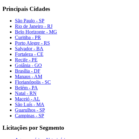
Principais Cidades
São Paulo - SP
Rio de Janeiro - RJ
Belo Horizonte - MG
Curitiba - PR
Porto Alegre - RS
Salvador - BA
Fortaleza - CE
Recife - PE
Goiânia - GO
Brasília - DF
Manaus - AM
Florianópolis - SC
Belém - PA
Natal - RN
Maceió - AL
São Luís - MA
Guarulhos - SP
Campinas - SP
Licitações por Segmento