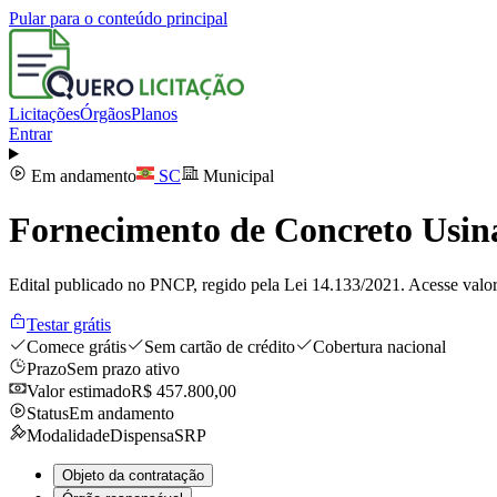
Pular para o conteúdo principal
Licitações
Órgãos
Planos
Entrar
Em andamento
SC
Municipal
Fornecimento de Concreto Usi
Edital publicado no PNCP, regido pela Lei 14.133/2021. Acesse valor
Testar grátis
Comece grátis
Sem cartão de crédito
Cobertura nacional
Prazo
Sem prazo ativo
Valor estimado
R$ 457.800,00
Status
Em andamento
Modalidade
Dispensa
SRP
Objeto da contratação