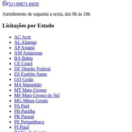
(51) 99671-8459
Atendimento de segunda a sexta, das 9h às 18h
Licitações por Estado
AC Acre
AL Alagoas
AP Amapá
AM Amazonas
BA Bahia
CE Ceará
DF Distrito Federal
ES Espírito Santo
GO Goiás
MA Maranhão
MT Mato Grosso
MS Mato Grosso do Sul
MG Minas Gerais
PA Pará
PB Paraíba
PR Paraná
PE Pernambuco
PI Piauí