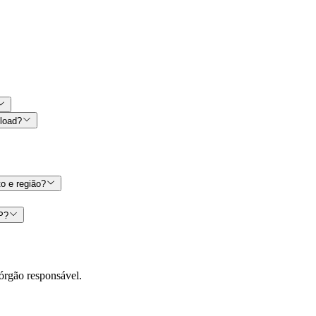
nload?
o e região?
CP?
órgão responsável.