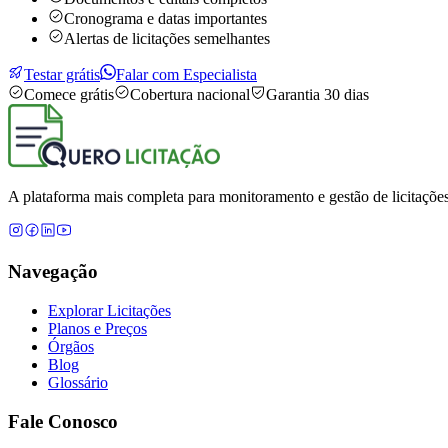
Cronograma e datas importantes
Alertas de licitações semelhantes
Testar grátis
Falar com Especialista
Comece grátis
Cobertura nacional
Garantia 30 dias
A plataforma mais completa para monitoramento e gestão de licitações
Navegação
Explorar Licitações
Planos e Preços
Órgãos
Blog
Glossário
Fale Conosco