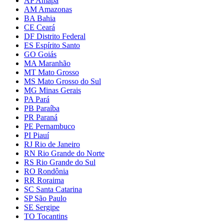
AP Amapá
AM Amazonas
BA Bahia
CE Ceará
DF Distrito Federal
ES Espírito Santo
GO Goiás
MA Maranhão
MT Mato Grosso
MS Mato Grosso do Sul
MG Minas Gerais
PA Pará
PB Paraíba
PR Paraná
PE Pernambuco
PI Piauí
RJ Rio de Janeiro
RN Rio Grande do Norte
RS Rio Grande do Sul
RO Rondônia
RR Roraima
SC Santa Catarina
SP São Paulo
SE Sergipe
TO Tocantins