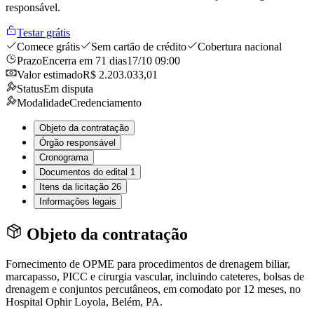
responsável.
Testar grátis
Comece grátis
Sem cartão de crédito
Cobertura nacional
Prazo
Encerra em 71 dias
17/10 09:00
Valor estimado
R$ 2.203.033,01
Status
Em disputa
Modalidade
Credenciamento
Objeto da contratação
Órgão responsável
Cronograma
Documentos do edital
1
Itens da licitação
26
Informações legais
Objeto da contratação
Fornecimento de OPME para procedimentos de drenagem biliar,
marcapasso, PICC e cirurgia vascular, incluindo cateteres, bolsas de
drenagem e conjuntos percutâneos, em comodato por 12 meses, no
Hospital Ophir Loyola, Belém, PA.