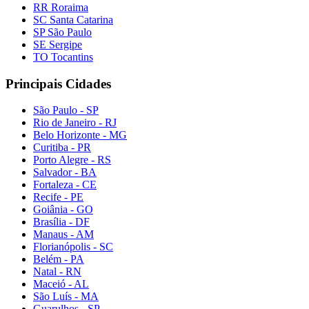
RR Roraima
SC Santa Catarina
SP São Paulo
SE Sergipe
TO Tocantins
Principais Cidades
São Paulo - SP
Rio de Janeiro - RJ
Belo Horizonte - MG
Curitiba - PR
Porto Alegre - RS
Salvador - BA
Fortaleza - CE
Recife - PE
Goiânia - GO
Brasília - DF
Manaus - AM
Florianópolis - SC
Belém - PA
Natal - RN
Maceió - AL
São Luís - MA
Guarulhos - SP