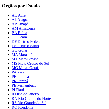
Órgãos por Estado
AC Acre
AL Alagoas
AP Amapá
AM Amazonas
BA Bahia
CE Ceará
DF Distrito Federal
ES Espírito Santo
GO Goiás
MA Maranhão
MT Mato Grosso
MS Mato Grosso do Sul
MG Minas Gerais
PA Pará
PB Paraíba
PR Paraná
PE Pernambuco
PI Piauí
RJ Rio de Janeiro
RN Rio Grande do Norte
RS Rio Grande do Sul
RO Rondônia