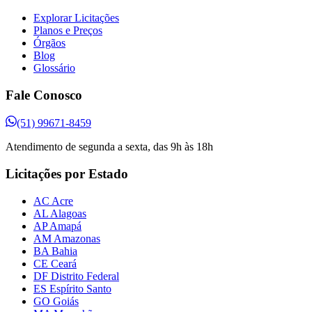
Explorar Licitações
Planos e Preços
Órgãos
Blog
Glossário
Fale Conosco
(51) 99671-8459
Atendimento de segunda a sexta, das 9h às 18h
Licitações por Estado
AC Acre
AL Alagoas
AP Amapá
AM Amazonas
BA Bahia
CE Ceará
DF Distrito Federal
ES Espírito Santo
GO Goiás