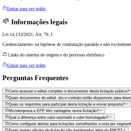
Entrar para ver grátis
Informações legais
Lei 14.133/2021, Art. 79, I
Credenciamento: na hipótese de contratação paralela e não excludente
Links do sistema de origem e do processo eletrônico
Entrar para ver grátis
Perguntas
Frequentes
Como acessar o edital completo e documentos desta licitação pública?
Quais documentos do edital, ata e contrato estão disponíveis para dow
Quais os requisitos para participar desta licitação e enviar proposta?
Microempresa e EPP têm vantagens nesta licitação?
Qual a diferença entre valor estimado e valor homologado?
Como configurar alertas para licitações semelhantes a esta por segment
Quais portais oficiais de licitação são monitorados além do PNCP?