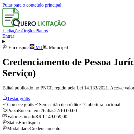
Pular para o conteúdo principal
Licitações
Órgãos
Planos
Entrar
Em disputa
MT
Municipal
Credenciamento de Pessoa Juríd
Serviço)
Edital publicado no PNCP, regido pela Lei 14.133/2021. Acesse valor
Testar grátis
Comece grátis
Sem cartão de crédito
Cobertura nacional
Prazo
Encerra em 76 dias
22/10 00:00
Valor estimado
R$ 1.149.059,00
Status
Em disputa
Modalidade
Credenciamento