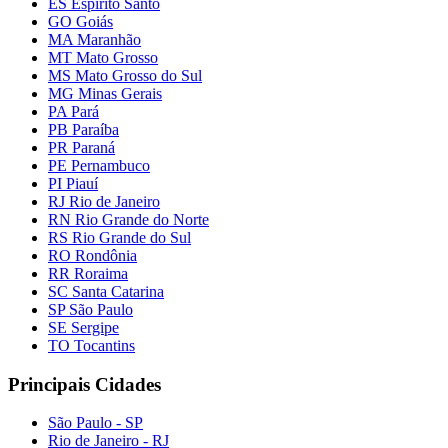
ES Espírito Santo
GO Goiás
MA Maranhão
MT Mato Grosso
MS Mato Grosso do Sul
MG Minas Gerais
PA Pará
PB Paraíba
PR Paraná
PE Pernambuco
PI Piauí
RJ Rio de Janeiro
RN Rio Grande do Norte
RS Rio Grande do Sul
RO Rondônia
RR Roraima
SC Santa Catarina
SP São Paulo
SE Sergipe
TO Tocantins
Principais Cidades
São Paulo - SP
Rio de Janeiro - RJ