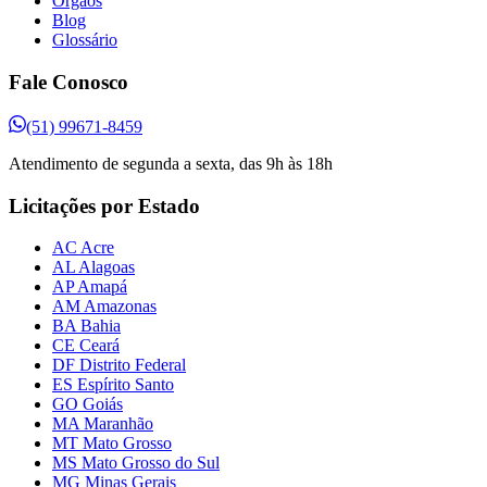
Órgãos
Blog
Glossário
Fale Conosco
(51) 99671-8459
Atendimento de segunda a sexta, das 9h às 18h
Licitações por Estado
AC Acre
AL Alagoas
AP Amapá
AM Amazonas
BA Bahia
CE Ceará
DF Distrito Federal
ES Espírito Santo
GO Goiás
MA Maranhão
MT Mato Grosso
MS Mato Grosso do Sul
MG Minas Gerais