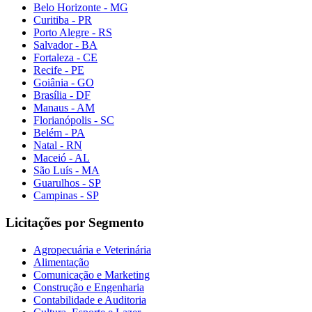
Belo Horizonte - MG
Curitiba - PR
Porto Alegre - RS
Salvador - BA
Fortaleza - CE
Recife - PE
Goiânia - GO
Brasília - DF
Manaus - AM
Florianópolis - SC
Belém - PA
Natal - RN
Maceió - AL
São Luís - MA
Guarulhos - SP
Campinas - SP
Licitações por Segmento
Agropecuária e Veterinária
Alimentação
Comunicação e Marketing
Construção e Engenharia
Contabilidade e Auditoria