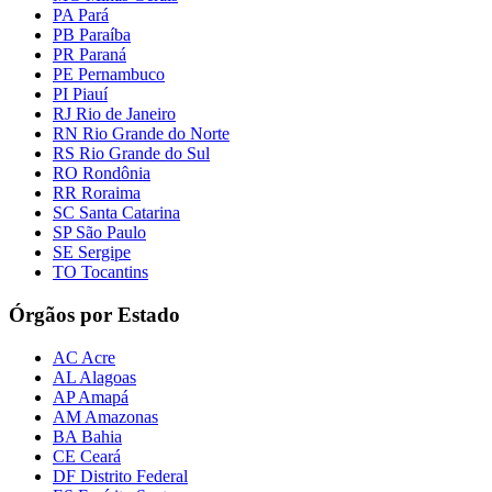
PA Pará
PB Paraíba
PR Paraná
PE Pernambuco
PI Piauí
RJ Rio de Janeiro
RN Rio Grande do Norte
RS Rio Grande do Sul
RO Rondônia
RR Roraima
SC Santa Catarina
SP São Paulo
SE Sergipe
TO Tocantins
Órgãos por Estado
AC Acre
AL Alagoas
AP Amapá
AM Amazonas
BA Bahia
CE Ceará
DF Distrito Federal