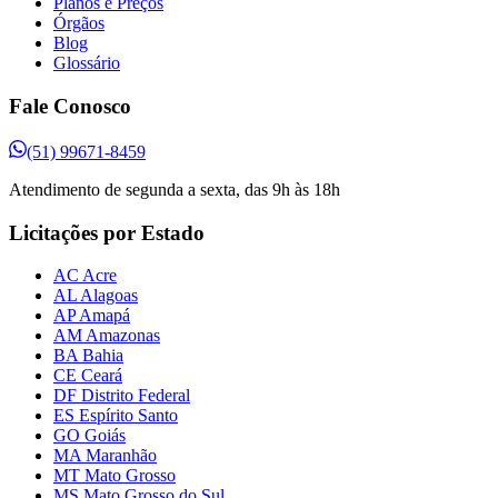
Planos e Preços
Órgãos
Blog
Glossário
Fale Conosco
(51) 99671-8459
Atendimento de segunda a sexta, das 9h às 18h
Licitações por Estado
AC Acre
AL Alagoas
AP Amapá
AM Amazonas
BA Bahia
CE Ceará
DF Distrito Federal
ES Espírito Santo
GO Goiás
MA Maranhão
MT Mato Grosso
MS Mato Grosso do Sul