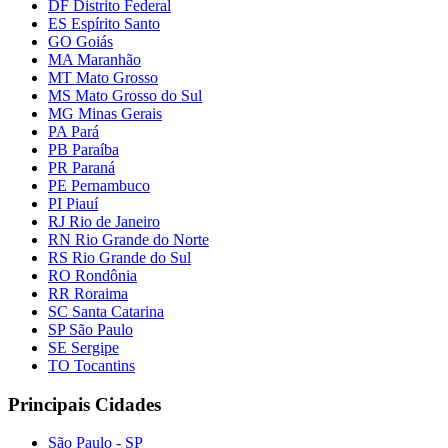
DF Distrito Federal
ES Espírito Santo
GO Goiás
MA Maranhão
MT Mato Grosso
MS Mato Grosso do Sul
MG Minas Gerais
PA Pará
PB Paraíba
PR Paraná
PE Pernambuco
PI Piauí
RJ Rio de Janeiro
RN Rio Grande do Norte
RS Rio Grande do Sul
RO Rondônia
RR Roraima
SC Santa Catarina
SP São Paulo
SE Sergipe
TO Tocantins
Principais Cidades
São Paulo - SP