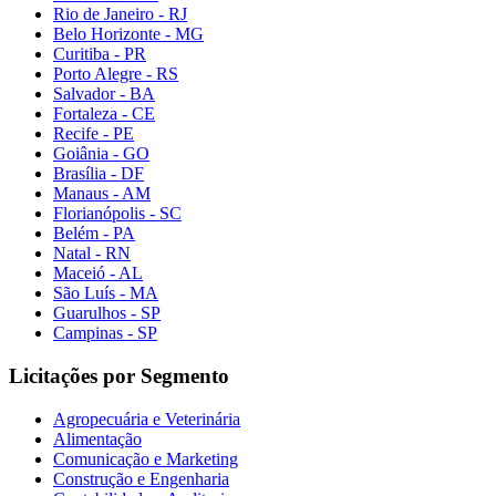
Rio de Janeiro - RJ
Belo Horizonte - MG
Curitiba - PR
Porto Alegre - RS
Salvador - BA
Fortaleza - CE
Recife - PE
Goiânia - GO
Brasília - DF
Manaus - AM
Florianópolis - SC
Belém - PA
Natal - RN
Maceió - AL
São Luís - MA
Guarulhos - SP
Campinas - SP
Licitações por Segmento
Agropecuária e Veterinária
Alimentação
Comunicação e Marketing
Construção e Engenharia