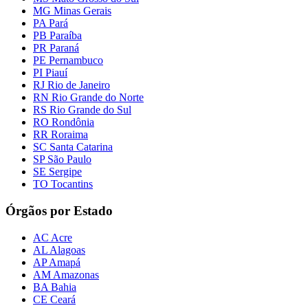
MG Minas Gerais
PA Pará
PB Paraíba
PR Paraná
PE Pernambuco
PI Piauí
RJ Rio de Janeiro
RN Rio Grande do Norte
RS Rio Grande do Sul
RO Rondônia
RR Roraima
SC Santa Catarina
SP São Paulo
SE Sergipe
TO Tocantins
Órgãos por Estado
AC Acre
AL Alagoas
AP Amapá
AM Amazonas
BA Bahia
CE Ceará