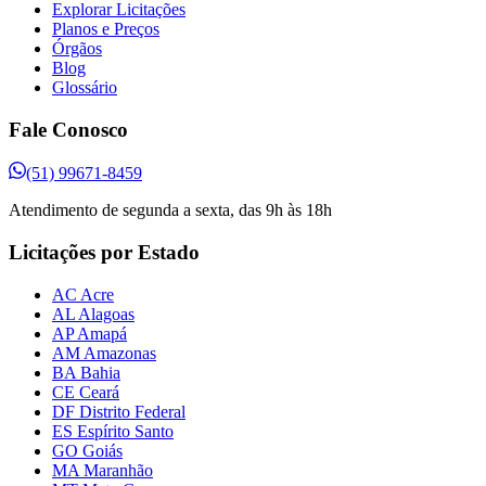
Explorar Licitações
Planos e Preços
Órgãos
Blog
Glossário
Fale Conosco
(51) 99671-8459
Atendimento de segunda a sexta, das 9h às 18h
Licitações por Estado
AC Acre
AL Alagoas
AP Amapá
AM Amazonas
BA Bahia
CE Ceará
DF Distrito Federal
ES Espírito Santo
GO Goiás
MA Maranhão