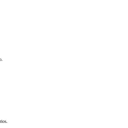
o.
rios.