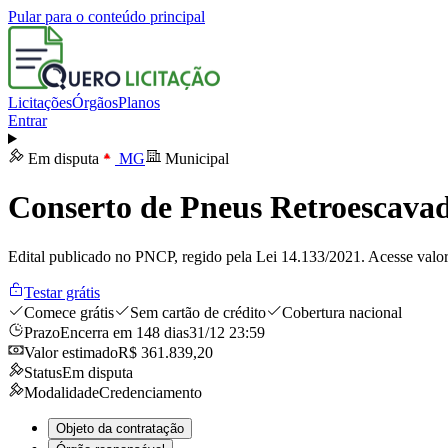
Pular para o conteúdo principal
Licitações
Órgãos
Planos
Entrar
Em disputa
MG
Municipal
Conserto de Pneus Retroescavade
Edital publicado no PNCP, regido pela Lei 14.133/2021. Acesse valor
Testar grátis
Comece grátis
Sem cartão de crédito
Cobertura nacional
Prazo
Encerra em 148 dias
31/12 23:59
Valor estimado
R$ 361.839,20
Status
Em disputa
Modalidade
Credenciamento
Objeto da contratação