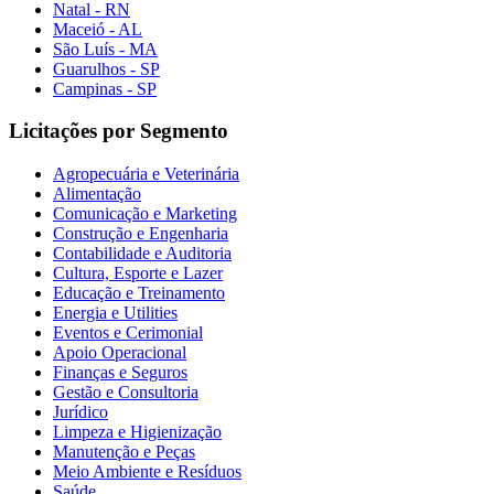
Natal - RN
Maceió - AL
São Luís - MA
Guarulhos - SP
Campinas - SP
Licitações por Segmento
Agropecuária e Veterinária
Alimentação
Comunicação e Marketing
Construção e Engenharia
Contabilidade e Auditoria
Cultura, Esporte e Lazer
Educação e Treinamento
Energia e Utilities
Eventos e Cerimonial
Apoio Operacional
Finanças e Seguros
Gestão e Consultoria
Jurídico
Limpeza e Higienização
Manutenção e Peças
Meio Ambiente e Resíduos
Saúde