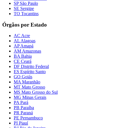
SP São Paulo
SE Sergipe
TO Tocantins
Órgãos por Estado
AC Acre
AL Alagoas
AP Amapá
AM Amazonas
BA Bahia
CE Ceará
DF Distrito Federal
ES Espírito Santo
GO Goiás
MA Maranhão
MT Mato Grosso
MS Mato Grosso do Sul
MG Minas Gerais
PA Pará
PB Paraíba
PR Paraná
PE Pernambuco
PI Piauí