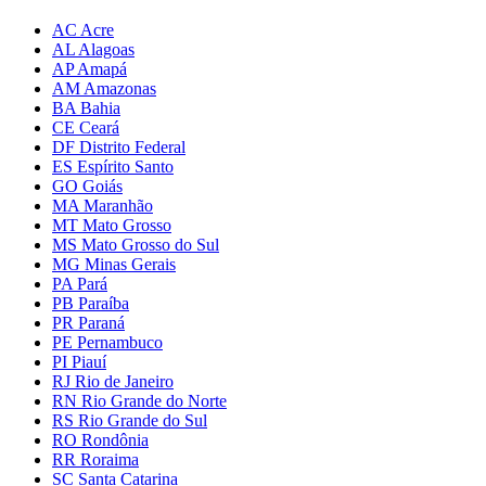
AC Acre
AL Alagoas
AP Amapá
AM Amazonas
BA Bahia
CE Ceará
DF Distrito Federal
ES Espírito Santo
GO Goiás
MA Maranhão
MT Mato Grosso
MS Mato Grosso do Sul
MG Minas Gerais
PA Pará
PB Paraíba
PR Paraná
PE Pernambuco
PI Piauí
RJ Rio de Janeiro
RN Rio Grande do Norte
RS Rio Grande do Sul
RO Rondônia
RR Roraima
SC Santa Catarina