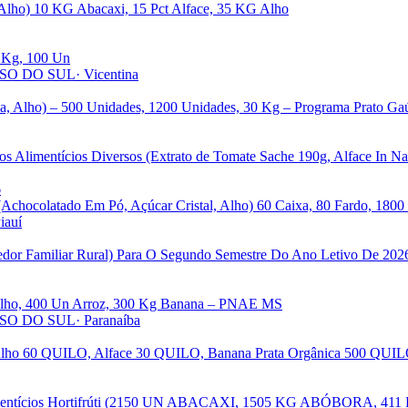
, Alho) 10 KG Abacaxi, 15 Pct Alface, 35 KG Alho
0 Kg, 100 Un
SO DO SUL
· Vicentina
ria, Alho) – 500 Unidades, 1200 Unidades, 30 Kg – Programa Prato G
ros Alimentícios Diversos (Extrato de Tomate Sache 190g, Alface In 
6
(Achocolatado Em Pó, Açúcar Cristal, Alho) 60 Caixa, 80 Fardo, 180
iauí
dedor Familiar Rural) Para O Segundo Semestre Do Ano Letivo De 202
g Alho, 400 Un Arroz, 300 Kg Banana – PNAE MS
SO DO SUL
· Paranaíba
r (Alho 60 QUILO, Alface 30 QUILO, Banana Prata Orgânica 500 QU
 Alimentícios Hortifrúti (2150 UN ABACAXI, 1505 KG ABÓBORA, 4