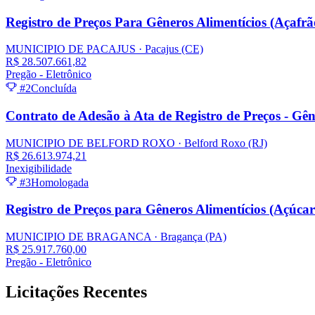
Registro de Preços Para Gêneros Alimentícios (Açaf
MUNICIPIO DE PACAJUS
· Pacajus
(CE)
R$ 28.507.661,82
Pregão - Eletrônico
#2
Concluída
Contrato de Adesão à Ata de Registro de Preços - Gê
MUNICIPIO DE BELFORD ROXO
· Belford Roxo
(RJ)
R$ 26.613.974,21
Inexigibilidade
#3
Homologada
Registro de Preços para Gêneros Alimentícios (Açúc
MUNICIPIO DE BRAGANCA
· Bragança
(PA)
R$ 25.917.760,00
Pregão - Eletrônico
Licitações
Recentes