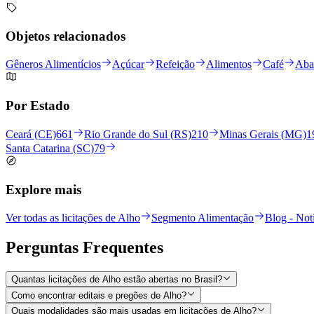
Objetos relacionados
Gêneros Alimentícios
Açúcar
Refeição
Alimentos
Café
Aba
Por Estado
Ceará (CE)
661
Rio Grande do Sul (RS)
210
Minas Gerais (MG)
1
Santa Catarina (SC)
79
Explore mais
Ver todas as licitações de Alho
Segmento Alimentação
Blog - Notí
Perguntas
Frequentes
Quantas licitações de Alho estão abertas no Brasil?
Como encontrar editais e pregões de Alho?
Quais modalidades são mais usadas em licitações de Alho?