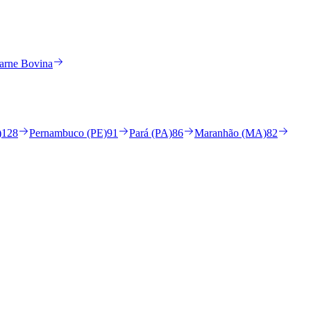
arne Bovina
)
128
Pernambuco (PE)
91
Pará (PA)
86
Maranhão (MA)
82