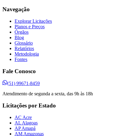
Navegação
Explorar Licitações
Planos e Preços
Órgãos
Blog
Glossário
Relatórios
Metodologia
Fontes
Fale Conosco
(51) 99671-8459
Atendimento de segunda a sexta, das 9h às 18h
Licitações por Estado
AC Acre
AL Alagoas
AP Amapá
AM Amazonas