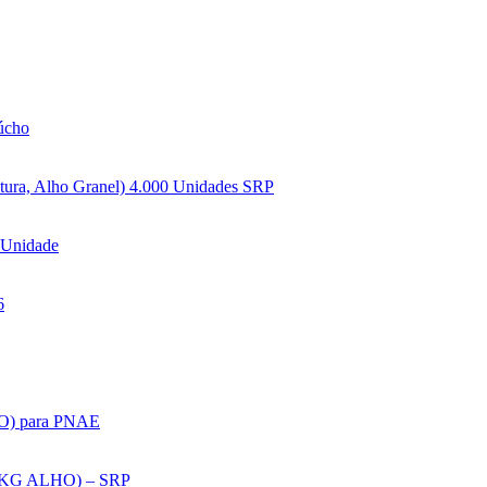
aúcho
Natura, Alho Granel) 4.000 Unidades SRP
0 Unidade
6
ILO) para PNAE
11 KG ALHO) – SRP