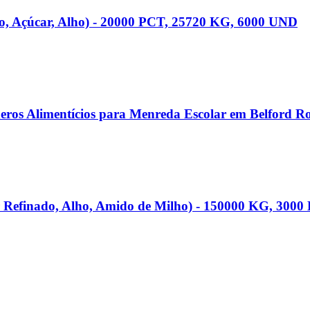
rão, Açúcar, Alho) - 20000 PCT, 25720 KG, 6000 UND
neros Alimentícios para Menreda Escolar em Belford R
ar Refinado, Alho, Amido de Milho) - 150000 KG, 300