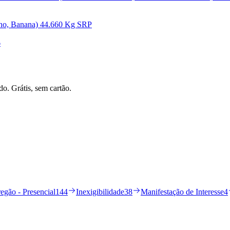
Alho, Banana) 44.660 Kg SRP
6
do. Grátis, sem cartão.
egão - Presencial
144
Inexigibilidade
38
Manifestação de Interesse
4