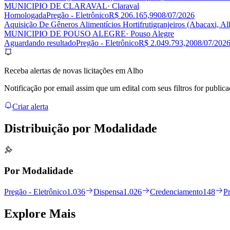
MUNICIPIO DE CLARAVAL
· Claraval
Homologada
Pregão - Eletrônico
R$ 206.165,99
08/07/2026
Aquisição De Gêneros Alimentícios Hortifrutigranjeiros (Abacaxi, 
MUNICIPIO DE POUSO ALEGRE
· Pouso Alegre
Aguardando resultado
Pregão - Eletrônico
R$ 2.049.793,20
08/07/202
Receba alertas de novas licitações em Alho
Notificação por email assim que um edital com seus filtros for publica
Criar alerta
Distribuição por
Modalidade
Por Modalidade
Pregão - Eletrônico
1.036
Dispensa
1.026
Credenciamento
148
Pr
Explore
Mais