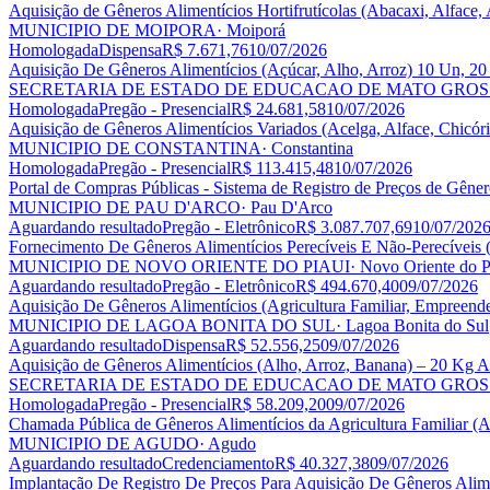
Aquisição de Gêneros Alimentícios Hortifrutícolas (Abacaxi, Alface
MUNICIPIO DE MOIPORA
· Moiporá
Homologada
Dispensa
R$ 7.671,76
10/07/2026
Aquisição De Gêneros Alimentícios (Açúcar, Alho, Arroz) 10 Un, 2
SECRETARIA DE ESTADO DE EDUCACAO DE MATO GROS
Homologada
Pregão - Presencial
R$ 24.681,58
10/07/2026
Aquisição de Gêneros Alimentícios Variados (Acelga, Alface, Chicó
MUNICIPIO DE CONSTANTINA
· Constantina
Homologada
Pregão - Presencial
R$ 113.415,48
10/07/2026
Portal de Compras Públicas - Sistema de Registro de Preços de Gêne
MUNICIPIO DE PAU D'ARCO
· Pau D'Arco
Aguardando resultado
Pregão - Eletrônico
R$ 3.087.707,69
10/07/202
Fornecimento De Gêneros Alimentícios Perecíveis E Não-Perecíveis 
MUNICIPIO DE NOVO ORIENTE DO PIAUI
· Novo Oriente do P
Aguardando resultado
Pregão - Eletrônico
R$ 494.670,40
09/07/2026
Aquisição De Gêneros Alimentícios (Agricultura Familiar, Empreen
MUNICIPIO DE LAGOA BONITA DO SUL
· Lagoa Bonita do Sul
Aguardando resultado
Dispensa
R$ 52.556,25
09/07/2026
Aquisição de Gêneros Alimentícios (Alho, Arroz, Banana) – 20 K
SECRETARIA DE ESTADO DE EDUCACAO DE MATO GROS
Homologada
Pregão - Presencial
R$ 58.209,20
09/07/2026
Chamada Pública de Gêneros Alimentícios da Agricultura Familia
MUNICIPIO DE AGUDO
· Agudo
Aguardando resultado
Credenciamento
R$ 40.327,38
09/07/2026
Implantação De Registro De Preços Para Aquisição De Gêneros