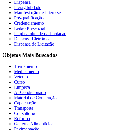
Dispensa
Inexigibilidade
Manifestação de Interesse
Pré-qualificação
Credenciamento
Leilão Presencial
Inaplicabilidade da Licitação
Dispensa Eletrônica
Dispensa de Licitação
Objetos Mais Buscados
Treinamento
Medicamento
Veículo
Curso
Limpeza
Ar Condicionado
Material de Construção
Capacitação
Transporte
Consultoria
Reforma
Gêneros Alimentícios
Pavimentação