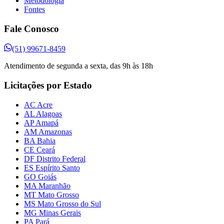
Metodologia
Fontes
Fale Conosco
(51) 99671-8459
Atendimento de segunda a sexta, das 9h às 18h
Licitações por Estado
AC Acre
AL Alagoas
AP Amapá
AM Amazonas
BA Bahia
CE Ceará
DF Distrito Federal
ES Espírito Santo
GO Goiás
MA Maranhão
MT Mato Grosso
MS Mato Grosso do Sul
MG Minas Gerais
PA Pará