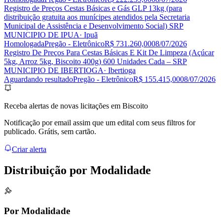
Registro de Preços Cestas Básicas e Gás GLP 13kg (para
distribuição gratuita aos munícipes atendidos pela Secretaria
Municipal de Assistência e Desenvolvimento Social) SRP
MUNICIPIO DE IPUA
· Ipuã
Homologada
Pregão - Eletrônico
R$ 731.260,00
08/07/2026
Registro De Preços Para Cestas Básicas E Kit De Limpeza (Açúcar
5kg, Arroz 5kg, Biscoito 400g) 600 Unidades Cada – SRP
MUNICIPIO DE IBERTIOGA
· Ibertioga
Aguardando resultado
Pregão - Eletrônico
R$ 155.415,00
08/07/2026
Receba alertas de novas licitações em Biscoito
Notificação por email assim que um edital com seus filtros for
publicado. Grátis, sem cartão.
Criar alerta
Distribuição por
Modalidade
Por Modalidade