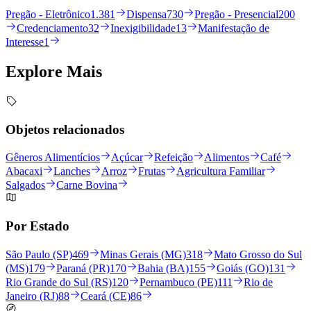
Pregão - Eletrônico
1.381
Dispensa
730
Pregão - Presencial
200
Credenciamento
32
Inexigibilidade
13
Manifestação de
Interesse
1
Explore
Mais
Objetos relacionados
Gêneros Alimentícios
Açúcar
Refeição
Alimentos
Café
Abacaxi
Lanches
Arroz
Frutas
Agricultura Familiar
Salgados
Carne Bovina
Por Estado
São Paulo (SP)
469
Minas Gerais (MG)
318
Mato Grosso do Sul
(MS)
179
Paraná (PR)
170
Bahia (BA)
155
Goiás (GO)
131
Rio Grande do Sul (RS)
120
Pernambuco (PE)
111
Rio de
Janeiro (RJ)
88
Ceará (CE)
86