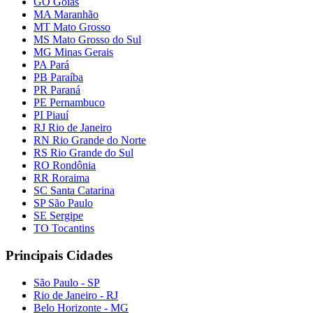
GO Goiás
MA Maranhão
MT Mato Grosso
MS Mato Grosso do Sul
MG Minas Gerais
PA Pará
PB Paraíba
PR Paraná
PE Pernambuco
PI Piauí
RJ Rio de Janeiro
RN Rio Grande do Norte
RS Rio Grande do Sul
RO Rondônia
RR Roraima
SC Santa Catarina
SP São Paulo
SE Sergipe
TO Tocantins
Principais Cidades
São Paulo - SP
Rio de Janeiro - RJ
Belo Horizonte - MG