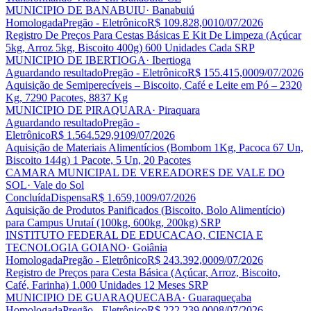
MUNICIPIO DE BANABUIU
· Banabuiú
Homologada
Pregão - Eletrônico
R$ 109.828,00
10/07/2026
Registro De Preços Para Cestas Básicas E Kit De Limpeza (Açúcar
5kg, Arroz 5kg, Biscoito 400g) 600 Unidades Cada SRP
MUNICIPIO DE IBERTIOGA
· Ibertioga
Aguardando resultado
Pregão - Eletrônico
R$ 155.415,00
09/07/2026
Aquisição de Semiperecíveis – Biscoito, Café e Leite em Pó – 2320
Kg, 7290 Pacotes, 8837 Kg
MUNICIPIO DE PIRAQUARA
· Piraquara
Aguardando resultado
Pregão -
Eletrônico
R$ 1.564.529,91
09/07/2026
Aquisição de Materiais Alimentícios (Bombom 1Kg, Pacoca 67 Un,
Biscoito 144g) 1 Pacote, 5 Un, 20 Pacotes
CAMARA MUNICIPAL DE VEREADORES DE VALE DO
SOL
· Vale do Sol
Concluída
Dispensa
R$ 1.659,10
09/07/2026
Aquisição de Produtos Panificados (Biscoito, Bolo Alimentício)
para Campus Urutaí (100kg, 600kg, 200kg) SRP
INSTITUTO FEDERAL DE EDUCACAO, CIENCIA E
TECNOLOGIA GOIANO
· Goiânia
Homologada
Pregão - Eletrônico
R$ 243.392,00
09/07/2026
Registro de Preços para Cesta Básica (Açúcar, Arroz, Biscoito,
Café, Farinha) 1.000 Unidades 12 Meses SRP
MUNICIPIO DE GUARAQUECABA
· Guaraqueçaba
Homologada
Pregão - Eletrônico
R$ 222.239,00
08/07/2026