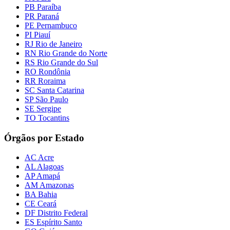
PB Paraíba
PR Paraná
PE Pernambuco
PI Piauí
RJ Rio de Janeiro
RN Rio Grande do Norte
RS Rio Grande do Sul
RO Rondônia
RR Roraima
SC Santa Catarina
SP São Paulo
SE Sergipe
TO Tocantins
Órgãos por Estado
AC Acre
AL Alagoas
AP Amapá
AM Amazonas
BA Bahia
CE Ceará
DF Distrito Federal
ES Espírito Santo