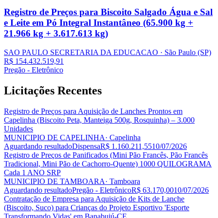
Registro de Preços para Biscoito Salgado Água e Sal
e Leite em Pó Integral Instantâneo (65.900 kg +
21.966 kg + 3.617.613 kg)
SAO PAULO SECRETARIA DA EDUCACAO
· São Paulo
(SP)
R$ 154.432.519,91
Pregão - Eletrônico
Licitações
Recentes
Registro de Preços para Aquisição de Lanches Prontos em
Capelinha (Biscoito Peta, Manteiga 500g, Rosquinha) – 3.000
Unidades
MUNICIPIO DE CAPELINHA
· Capelinha
Aguardando resultado
Dispensa
R$ 1.160.211,55
10/07/2026
Registro de Preços de Panificados (Mini Pão Francês, Pão Francês
Tradicional, Mini Pão de Cachorro-Quente) 1000 QUILOGRAMA
Cada 1 ANO SRP
MUNICIPIO DE TAMBOARA
· Tamboara
Aguardando resultado
Pregão - Eletrônico
R$ 63.170,00
10/07/2026
Contratação de Empresa para Aquisição de Kits de Lanche
(Biscoito, Suco) para Crianças do Projeto Esportivo 'Esporte
Transformando Vidas' em Banabuiú-CE