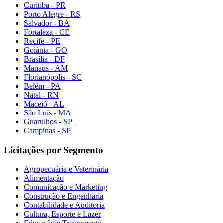
Curitiba - PR
Porto Alegre - RS
Salvador - BA
Fortaleza - CE
Recife - PE
Goiânia - GO
Brasília - DF
Manaus - AM
Florianópolis - SC
Belém - PA
Natal - RN
Maceió - AL
São Luís - MA
Guarulhos - SP
Campinas - SP
Licitações por Segmento
Agropecuária e Veterinária
Alimentação
Comunicação e Marketing
Construção e Engenharia
Contabilidade e Auditoria
Cultura, Esporte e Lazer
Educação e Treinamento