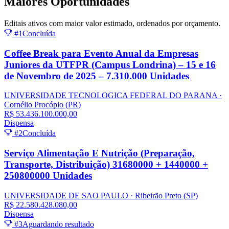
Maiores
Oportunidades
Editais ativos com maior valor estimado, ordenados por orçamento.
#1
Concluída
Coffee Break para Evento Anual da Empresas
Juniores da UTFPR (Campus Londrina) – 15 e 16
de Novembro de 2025 – 7.310.000 Unidades
UNIVERSIDADE TECNOLOGICA FEDERAL DO PARANA
·
Cornélio Procópio
(PR)
R$ 53.436.100.000,00
Dispensa
#2
Concluída
Serviço Alimentação E Nutrição (Preparação,
Transporte, Distribuição) 31680000 + 1440000 +
250800000 Unidades
UNIVERSIDADE DE SAO PAULO
· Ribeirão Preto
(SP)
R$ 22.580.428.080,00
Dispensa
#3
Aguardando resultado