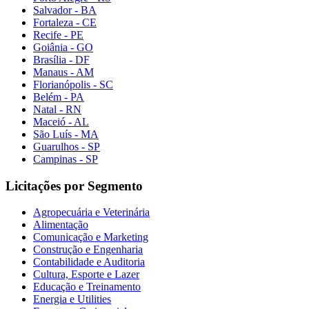
Salvador - BA
Fortaleza - CE
Recife - PE
Goiânia - GO
Brasília - DF
Manaus - AM
Florianópolis - SC
Belém - PA
Natal - RN
Maceió - AL
São Luís - MA
Guarulhos - SP
Campinas - SP
Licitações por Segmento
Agropecuária e Veterinária
Alimentação
Comunicação e Marketing
Construção e Engenharia
Contabilidade e Auditoria
Cultura, Esporte e Lazer
Educação e Treinamento
Energia e Utilities