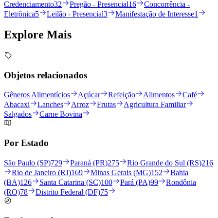
Credenciamento
32
Pregão - Presencial
16
Concorrência -
Eletrônica
5
Leilão - Presencial
3
Manifestação de Interesse
1
Explore
Mais
Objetos relacionados
Gêneros Alimentícios
Açúcar
Refeição
Alimentos
Café
Abacaxi
Lanches
Arroz
Frutas
Agricultura Familiar
Salgados
Carne Bovina
Por Estado
São Paulo (SP)
729
Paraná (PR)
275
Rio Grande do Sul (RS)
216
Rio de Janeiro (RJ)
169
Minas Gerais (MG)
152
Bahia
(BA)
126
Santa Catarina (SC)
100
Pará (PA)
99
Rondônia
(RO)
78
Distrito Federal (DF)
75