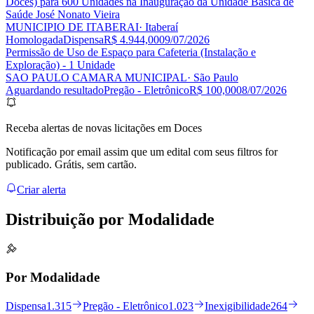
Doces) para 600 Unidades na Inauguração da Unidade Básica de
Saúde José Nonato Vieira
MUNICIPIO DE ITABERAI
· Itaberaí
Homologada
Dispensa
R$ 4.944,00
09/07/2026
Permissão de Uso de Espaço para Cafeteria (Instalação e
Exploração) - 1 Unidade
SAO PAULO CAMARA MUNICIPAL
· São Paulo
Aguardando resultado
Pregão - Eletrônico
R$ 100,00
08/07/2026
Receba alertas de novas licitações em Doces
Notificação por email assim que um edital com seus filtros for
publicado. Grátis, sem cartão.
Criar alerta
Distribuição por
Modalidade
Por Modalidade
Dispensa
1.315
Pregão - Eletrônico
1.023
Inexigibilidade
264