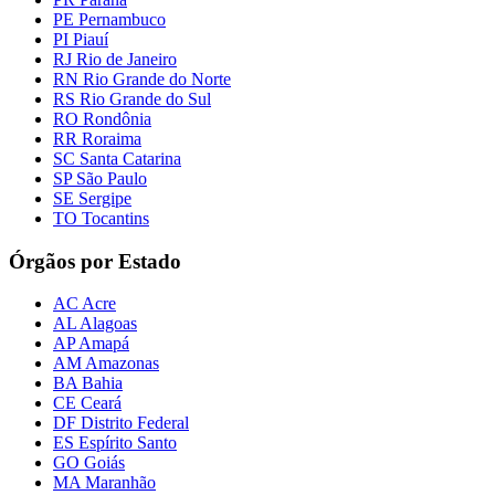
PE Pernambuco
PI Piauí
RJ Rio de Janeiro
RN Rio Grande do Norte
RS Rio Grande do Sul
RO Rondônia
RR Roraima
SC Santa Catarina
SP São Paulo
SE Sergipe
TO Tocantins
Órgãos por Estado
AC Acre
AL Alagoas
AP Amapá
AM Amazonas
BA Bahia
CE Ceará
DF Distrito Federal
ES Espírito Santo
GO Goiás
MA Maranhão