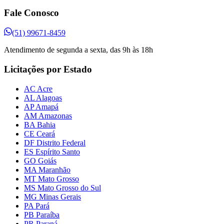
Fale Conosco
(51) 99671-8459
Atendimento de segunda a sexta, das 9h às 18h
Licitações por Estado
AC Acre
AL Alagoas
AP Amapá
AM Amazonas
BA Bahia
CE Ceará
DF Distrito Federal
ES Espírito Santo
GO Goiás
MA Maranhão
MT Mato Grosso
MS Mato Grosso do Sul
MG Minas Gerais
PA Pará
PB Paraíba
PR Paraná