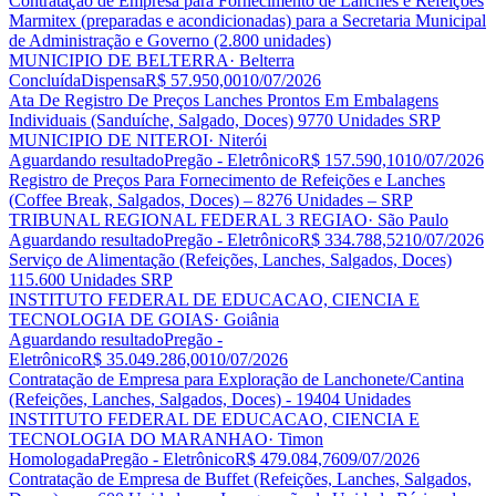
Contratação de Empresa para Fornecimento de Lanches e Refeições
Marmitex (preparadas e acondicionadas) para a Secretaria Municipal
de Administração e Governo (2.800 unidades)
MUNICIPIO DE BELTERRA
· Belterra
Concluída
Dispensa
R$ 57.950,00
10/07/2026
Ata De Registro De Preços Lanches Prontos Em Embalagens
Individuais (Sanduíche, Salgado, Doces) 9770 Unidades SRP
MUNICIPIO DE NITEROI
· Niterói
Aguardando resultado
Pregão - Eletrônico
R$ 157.590,10
10/07/2026
Registro de Preços Para Fornecimento de Refeições e Lanches
(Coffee Break, Salgados, Doces) – 8276 Unidades – SRP
TRIBUNAL REGIONAL FEDERAL 3 REGIAO
· São Paulo
Aguardando resultado
Pregão - Eletrônico
R$ 334.788,52
10/07/2026
Serviço de Alimentação (Refeições, Lanches, Salgados, Doces)
115.600 Unidades SRP
INSTITUTO FEDERAL DE EDUCACAO, CIENCIA E
TECNOLOGIA DE GOIAS
· Goiânia
Aguardando resultado
Pregão -
Eletrônico
R$ 35.049.286,00
10/07/2026
Contratação de Empresa para Exploração de Lanchonete/Cantina
(Refeições, Lanches, Salgados, Doces) - 19404 Unidades
INSTITUTO FEDERAL DE EDUCACAO, CIENCIA E
TECNOLOGIA DO MARANHAO
· Timon
Homologada
Pregão - Eletrônico
R$ 479.084,76
09/07/2026
Contratação de Empresa de Buffet (Refeições, Lanches, Salgados,