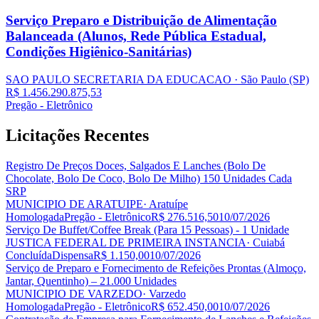
Serviço Preparo e Distribuição de Alimentação
Balanceada (Alunos, Rede Pública Estadual,
Condições Higiênico-Sanitárias)
SAO PAULO SECRETARIA DA EDUCACAO
· São Paulo
(SP)
R$ 1.456.290.875,53
Pregão - Eletrônico
Licitações
Recentes
Registro De Preços Doces, Salgados E Lanches (Bolo De
Chocolate, Bolo De Coco, Bolo De Milho) 150 Unidades Cada
SRP
MUNICIPIO DE ARATUIPE
· Aratuípe
Homologada
Pregão - Eletrônico
R$ 276.516,50
10/07/2026
Serviço De Buffet/Coffee Break (Para 15 Pessoas) - 1 Unidade
JUSTICA FEDERAL DE PRIMEIRA INSTANCIA
· Cuiabá
Concluída
Dispensa
R$ 1.150,00
10/07/2026
Serviço de Preparo e Fornecimento de Refeições Prontas (Almoço,
Jantar, Quentinho) – 21.000 Unidades
MUNICIPIO DE VARZEDO
· Varzedo
Homologada
Pregão - Eletrônico
R$ 652.450,00
10/07/2026