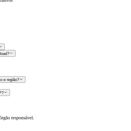
crativos
nload?
o e região?
CP?
órgão responsável.