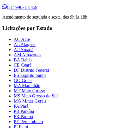
(51) 99671-8459
Atendimento de segunda a sexta, das 9h às 18h
Licitações por Estado
AC Acre
AL Alagoas
AP Amapá
AM Amazonas
BA Bahia
CE Ceará
DF Distrito Federal
ES Espírito Santo
GO Goiás
MA Maranhão
MT Mato Grosso
MS Mato Grosso do Sul
MG Minas Gerais
PA Pará
PB Paraíba
PR Paraná
PE Pernambuco
PI Piauí