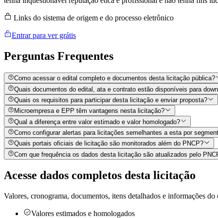
tenha inquestionável reputação ética e profissional e não tenha fins lu
Links do sistema de origem e do processo eletrônico
Entrar para ver grátis
Perguntas
Frequentes
Como acessar o edital completo e documentos desta licitação pública?
Quais documentos do edital, ata e contrato estão disponíveis para dow
Quais os requisitos para participar desta licitação e enviar proposta?
Microempresa e EPP têm vantagens nesta licitação?
Qual a diferença entre valor estimado e valor homologado?
Como configurar alertas para licitações semelhantes a esta por segment
Quais portais oficiais de licitação são monitorados além do PNCP?
Com que frequência os dados desta licitação são atualizados pelo PN
Acesse dados completos desta
licitação
Valores, cronograma, documentos, itens detalhados e informações do 
Valores estimados e homologados