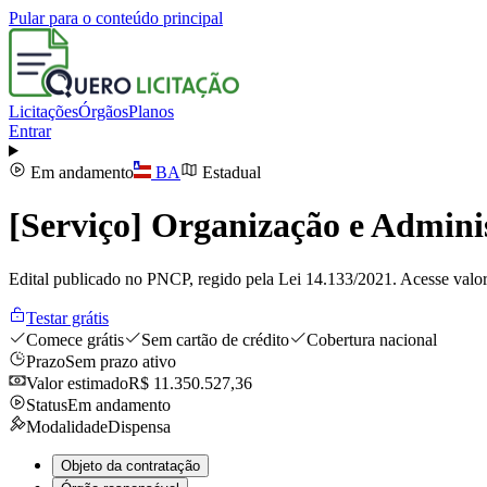
Pular para o conteúdo principal
Licitações
Órgãos
Planos
Entrar
Em andamento
BA
Estadual
[Serviço] Organização e Admini
Edital publicado no PNCP, regido pela Lei 14.133/2021. Acesse valor
Testar grátis
Comece grátis
Sem cartão de crédito
Cobertura nacional
Prazo
Sem prazo ativo
Valor estimado
R$ 11.350.527,36
Status
Em andamento
Modalidade
Dispensa
Objeto da contratação