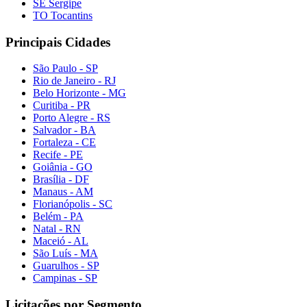
SE Sergipe
TO Tocantins
Principais Cidades
São Paulo - SP
Rio de Janeiro - RJ
Belo Horizonte - MG
Curitiba - PR
Porto Alegre - RS
Salvador - BA
Fortaleza - CE
Recife - PE
Goiânia - GO
Brasília - DF
Manaus - AM
Florianópolis - SC
Belém - PA
Natal - RN
Maceió - AL
São Luís - MA
Guarulhos - SP
Campinas - SP
Licitações por Segmento