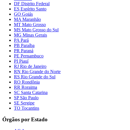
DF Distrito Federal
ES Espírito Santo
GO Goiás
MA Maranhão
MT Mato Grosso
MS Mato Grosso do Sul
MG Minas Gerais
PA Pará
PB Paraíba
PR Paraná
PE Pernambuco
PI Piauí
RJ Rio de Janeiro
RN Rio Grande do Norte
RS Rio Grande do Sul
RO Rondônia
RR Roraima
SC Santa Catarina
SP São Paulo
SE Sergipe
TO Tocantins
Órgãos por Estado