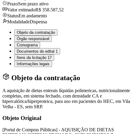
Prazo
Sem prazo ativo
Valor estimado
R$ 358.587,52
Status
Em andamento
Modalidade
Dispensa
Objeto da contratação
Órgão responsável
Cronograma
Documentos do edital
1
Itens da licitação
17
Informações legais
Objeto da contratação
A aquisição de dietas enterais líquidas polimericas, nutricionalmente
completas, em sistema fechado, com densidade CA e
hipercalórica/hiperproteica, para uso em pacientes do HEC, em Vila
Velha - ES, sem SRP.
Objeto Original
[Portal de Compras Públicas] - AQUISIÇÃO DE DIETAS