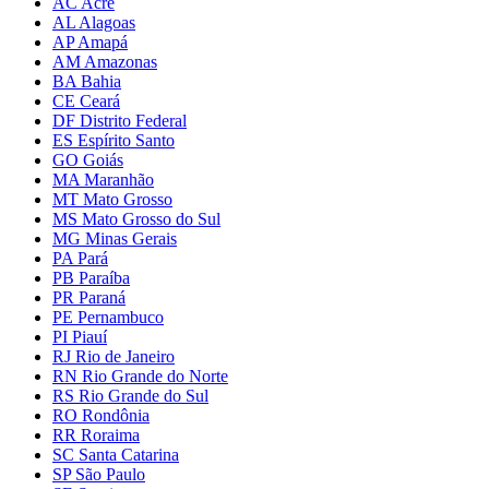
AC Acre
AL Alagoas
AP Amapá
AM Amazonas
BA Bahia
CE Ceará
DF Distrito Federal
ES Espírito Santo
GO Goiás
MA Maranhão
MT Mato Grosso
MS Mato Grosso do Sul
MG Minas Gerais
PA Pará
PB Paraíba
PR Paraná
PE Pernambuco
PI Piauí
RJ Rio de Janeiro
RN Rio Grande do Norte
RS Rio Grande do Sul
RO Rondônia
RR Roraima
SC Santa Catarina
SP São Paulo