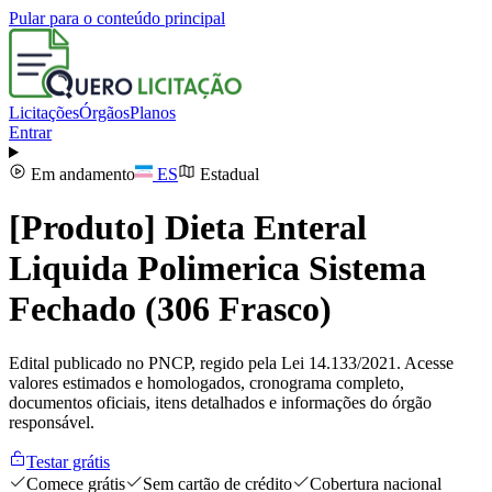
Pular para o conteúdo principal
Licitações
Órgãos
Planos
Entrar
Em andamento
ES
Estadual
[Produto] Dieta Enteral
Liquida Polimerica Sistema
Fechado (306 Frasco)
Edital publicado no PNCP, regido pela Lei 14.133/2021. Acesse
valores estimados e homologados, cronograma completo,
documentos oficiais, itens detalhados e informações do órgão
responsável.
Testar grátis
Comece grátis
Sem cartão de crédito
Cobertura nacional