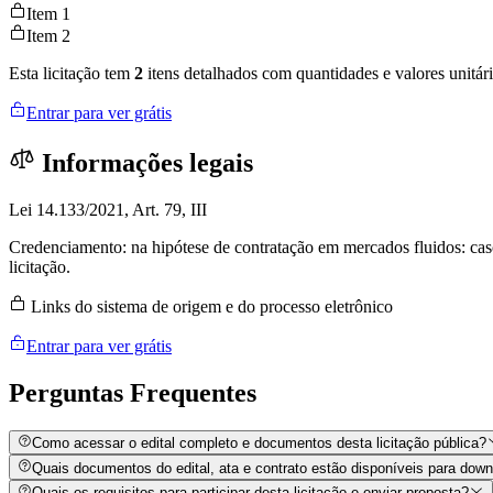
Item 1
Item 2
Esta licitação tem
2
itens detalhados com quantidades e valores unitári
Entrar para ver grátis
Informações legais
Lei 14.133/2021, Art. 79, III
Credenciamento: na hipótese de contratação em mercados fluidos: caso
licitação.
Links do sistema de origem e do processo eletrônico
Entrar para ver grátis
Perguntas
Frequentes
Como acessar o edital completo e documentos desta licitação pública?
Quais documentos do edital, ata e contrato estão disponíveis para dow
Quais os requisitos para participar desta licitação e enviar proposta?