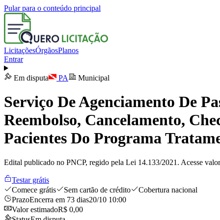
Pular para o conteúdo principal
Licitações
Órgãos
Planos
Entrar
Em disputa
PA
Municipal
Serviço De Agenciamento De Pas
Reembolso, Cancelamento, Check
Pacientes Do Programa Tratame
Edital publicado no PNCP, regido pela Lei 14.133/2021. Acesse valor
Testar grátis
Comece grátis
Sem cartão de crédito
Cobertura nacional
Prazo
Encerra em 73 dias
20/10 10:00
Valor estimado
R$ 0,00
Status
Em disputa