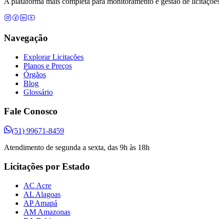
A plataforma mais completa para monitoramento e gestão de licitações
Navegação
Explorar Licitações
Planos e Preços
Órgãos
Blog
Glossário
Fale Conosco
(51) 99671-8459
Atendimento de segunda a sexta, das 9h às 18h
Licitações por Estado
AC Acre
AL Alagoas
AP Amapá
AM Amazonas