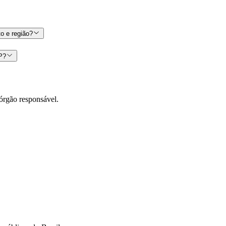
o e região?
CP?
órgão responsável.