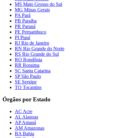
MS Mato Grosso do Sul
MG Minas Gerais
PA Pará
PB Paraíba
PR Paraná
PE Pernambuco
PI Piauí
RJ Rio de Janeiro
RN Rio Grande do Norte
RS Rio Grande do Sul
RO Rondônia
RR Roraima
SC Santa Catarina
SP São Paulo
SE Sergipe
TO Tocantins
Órgãos por Estado
AC Acre
AL Alagoas
AP Amapá
AM Amazonas
BA Bahia