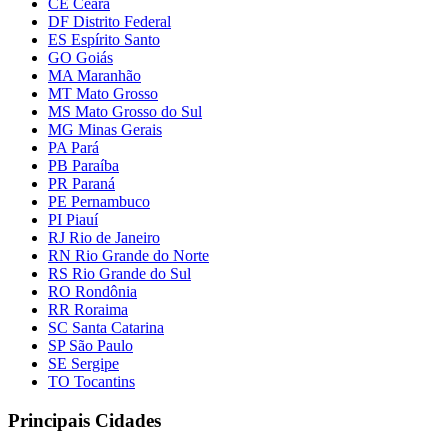
CE Ceará
DF Distrito Federal
ES Espírito Santo
GO Goiás
MA Maranhão
MT Mato Grosso
MS Mato Grosso do Sul
MG Minas Gerais
PA Pará
PB Paraíba
PR Paraná
PE Pernambuco
PI Piauí
RJ Rio de Janeiro
RN Rio Grande do Norte
RS Rio Grande do Sul
RO Rondônia
RR Roraima
SC Santa Catarina
SP São Paulo
SE Sergipe
TO Tocantins
Principais Cidades