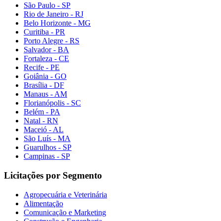
São Paulo - SP
Rio de Janeiro - RJ
Belo Horizonte - MG
Curitiba - PR
Porto Alegre - RS
Salvador - BA
Fortaleza - CE
Recife - PE
Goiânia - GO
Brasília - DF
Manaus - AM
Florianópolis - SC
Belém - PA
Natal - RN
Maceió - AL
São Luís - MA
Guarulhos - SP
Campinas - SP
Licitações por Segmento
Agropecuária e Veterinária
Alimentação
Comunicação e Marketing