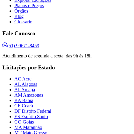
Explorar Licitações
Planos e Preços
Órgãos
Blog
Glossário
Fale Conosco
(51) 99671-8459
Atendimento de segunda a sexta, das 9h às 18h
Licitações por Estado
AC Acre
AL Alagoas
AP Amapá
AM Amazonas
BA Bahia
CE Ceará
DF Distrito Federal
ES Espírito Santo
GO Goiás
MA Maranhão
MT Mato Grosso