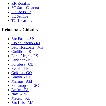
RR Roraima
SC Santa Catarina
SP São Paulo
SE Sergipe
TO Tocantins
Principais Cidades
São Paulo - SP
Rio de Janeiro - RJ
Belo Horizonte - MG
Curitiba - PR
Porto Alegre - RS
Salvador - BA
Fortaleza - CE
Recife - PE
Goiânia - GO
Brasília - DF
Manaus - AM
Florianópolis - SC
Belém - PA
Natal - RN
Maceió - AL
São Luís - MA