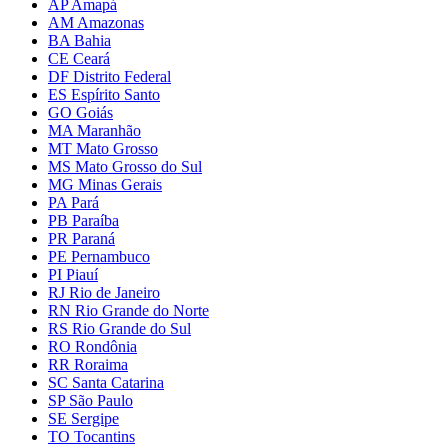
AP Amapá
AM Amazonas
BA Bahia
CE Ceará
DF Distrito Federal
ES Espírito Santo
GO Goiás
MA Maranhão
MT Mato Grosso
MS Mato Grosso do Sul
MG Minas Gerais
PA Pará
PB Paraíba
PR Paraná
PE Pernambuco
PI Piauí
RJ Rio de Janeiro
RN Rio Grande do Norte
RS Rio Grande do Sul
RO Rondônia
RR Roraima
SC Santa Catarina
SP São Paulo
SE Sergipe
TO Tocantins