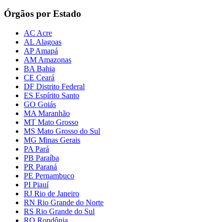
Órgãos por Estado
AC Acre
AL Alagoas
AP Amapá
AM Amazonas
BA Bahia
CE Ceará
DF Distrito Federal
ES Espírito Santo
GO Goiás
MA Maranhão
MT Mato Grosso
MS Mato Grosso do Sul
MG Minas Gerais
PA Pará
PB Paraíba
PR Paraná
PE Pernambuco
PI Piauí
RJ Rio de Janeiro
RN Rio Grande do Norte
RS Rio Grande do Sul
RO Rondônia