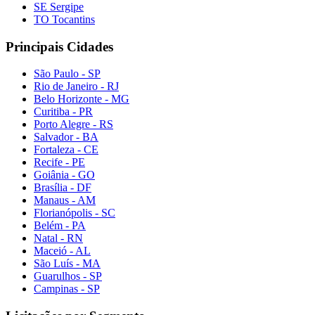
SE Sergipe
TO Tocantins
Principais Cidades
São Paulo - SP
Rio de Janeiro - RJ
Belo Horizonte - MG
Curitiba - PR
Porto Alegre - RS
Salvador - BA
Fortaleza - CE
Recife - PE
Goiânia - GO
Brasília - DF
Manaus - AM
Florianópolis - SC
Belém - PA
Natal - RN
Maceió - AL
São Luís - MA
Guarulhos - SP
Campinas - SP