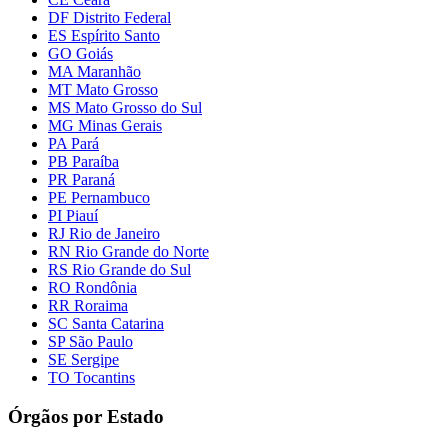
DF Distrito Federal
ES Espírito Santo
GO Goiás
MA Maranhão
MT Mato Grosso
MS Mato Grosso do Sul
MG Minas Gerais
PA Pará
PB Paraíba
PR Paraná
PE Pernambuco
PI Piauí
RJ Rio de Janeiro
RN Rio Grande do Norte
RS Rio Grande do Sul
RO Rondônia
RR Roraima
SC Santa Catarina
SP São Paulo
SE Sergipe
TO Tocantins
Órgãos por Estado