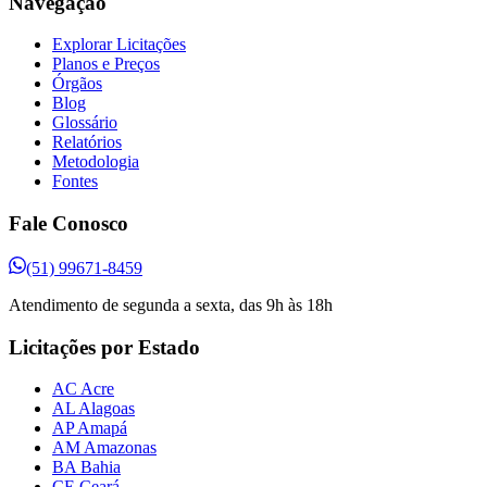
Navegação
Explorar Licitações
Planos e Preços
Órgãos
Blog
Glossário
Relatórios
Metodologia
Fontes
Fale Conosco
(51) 99671-8459
Atendimento de segunda a sexta, das 9h às 18h
Licitações por Estado
AC Acre
AL Alagoas
AP Amapá
AM Amazonas
BA Bahia
CE Ceará