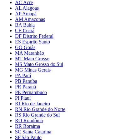
AC Acre
AL Alagoas
AP Amapá
AM Amazonas
BA Bahia
CE Ceará
DF Distrito Federal
ES Espírito Santo
GO Goiás
MA Maranhão
MT Mato Grosso
MS Mato Grosso do Sul
MG Minas Gerais
PA Pará
PB Paraíba
PR Paraná
PE Pernambuco
PI Piauí
RJ Rio de Janeiro
RN Rio Grande do Norte
RS Rio Grande do Sul
RO Rondônia
RR Roraima
SC Santa Catarina
SP São Paulo