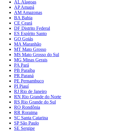
AL Alagoas
AP Amapá
AM Amazonas
BA Bahia
CE Ceará
DF Distrito Federal
ES Espírito Santo
GO Goiás
MA Maranhão
MT Mato Grosso
MS Mato Grosso do Sul
MG Minas Gerais
PA Pará
PB Paraíba
PR Paraná
PE Pernambuco
PI Piauí
RJ Rio de Janeiro
RN Rio Grande do Norte
RS Rio Grande do Sul
RO Rondônia
RR Roraima
SC Santa Catarina
SP São Paulo
SE Sergipe