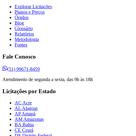
Explorar Licitações
Planos e Preços
Órgãos
Blog
Glossário
Relatórios
Metodologia
Fontes
Fale Conosco
(51) 99671-8459
Atendimento de segunda a sexta, das 9h às 18h
Licitações por Estado
AC Acre
AL Alagoas
AP Amapá
AM Amazonas
BA Bahia
CE Ceará
DF Distrito Federal