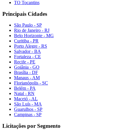
TO Tocantins
Principais Cidades
São Paulo - SP
Rio de Janeiro - RJ
Belo Horizonte - MG
Curitiba - PR
Porto Alegre - RS
Salvador - BA
Fortaleza - CE
Recife - PE
Goiânia - GO
Brasília - DF
Manaus - AM
Florianópolis - SC
Belém - PA
Natal - RN
Maceió - AL
São Luís - MA
Guarulhos - SP
Campinas - SP
Licitações por Segmento