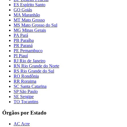
ES Espírito Santo
GO Goiás
MA Maranhão
MT Mato Grosso
MS Mato Grosso do Sul
MG Minas Gerais
PA Pará
PB Paraíba
PR Paraná
PE Pernambuco
PI Piauí
RJ Rio de Janeiro
RN Rio Grande do Norte
RS Rio Grande do Sul
RO Rondônia
RR Roraima
SC Santa Catarina
SP São Paulo
SE Sergipe
TO Tocantins
Órgãos por Estado
AC Acre