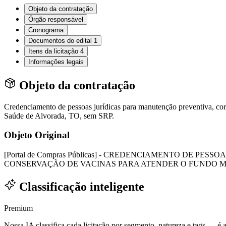
Objeto da contratação
Órgão responsável
Cronograma
Documentos do edital
1
Itens da licitação
4
Informações legais
Objeto da contratação
Credenciamento de pessoas jurídicas para manutenção preventiva, corr
Saúde de Alvorada, TO, sem SRP.
Objeto Original
[Portal de Compras Públicas] - CREDENCIAMENTO DE 
CONSERVAÇÃO DE VACINAS PARA ATENDER O FUNDO M
Classificação inteligente
Premium
Nossa IA classifica cada licitação por segmento, natureza e tags — é as