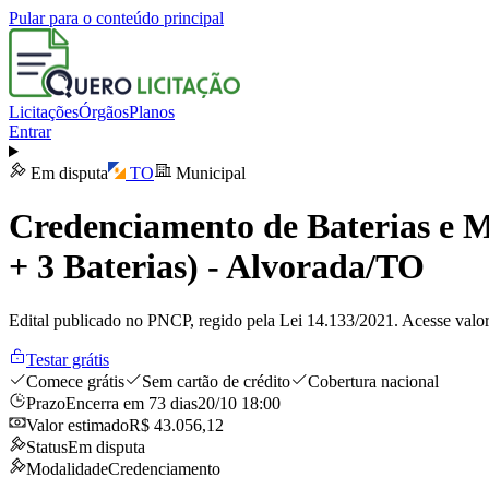
Pular para o conteúdo principal
Licitações
Órgãos
Planos
Entrar
Em disputa
TO
Municipal
Credenciamento de Baterias e 
+ 3 Baterias) - Alvorada/TO
Edital publicado no PNCP, regido pela Lei 14.133/2021. Acesse valor
Testar grátis
Comece grátis
Sem cartão de crédito
Cobertura nacional
Prazo
Encerra em 73 dias
20/10 18:00
Valor estimado
R$ 43.056,12
Status
Em disputa
Modalidade
Credenciamento