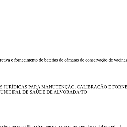
etiva e fornecimento de baterias de câmaras de conservação de vacinas
PESSOAS JURÍDICAS PARA MANUTENÇÃO, CALIBRAÇÃO E FO
UNICIPAL DE SAÚDE DE ALVORADA/TO
sim que você filtra só o que é do seu ramo, sem ler edital por edital.