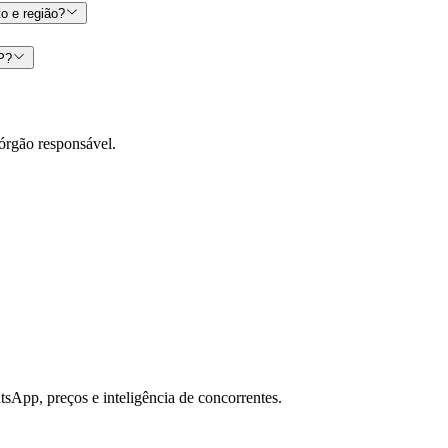
o e região?
CP?
órgão responsável.
sApp, preços e inteligência de concorrentes.