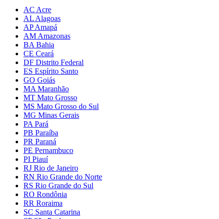
AC Acre
AL Alagoas
AP Amapá
AM Amazonas
BA Bahia
CE Ceará
DF Distrito Federal
ES Espírito Santo
GO Goiás
MA Maranhão
MT Mato Grosso
MS Mato Grosso do Sul
MG Minas Gerais
PA Pará
PB Paraíba
PR Paraná
PE Pernambuco
PI Piauí
RJ Rio de Janeiro
RN Rio Grande do Norte
RS Rio Grande do Sul
RO Rondônia
RR Roraima
SC Santa Catarina