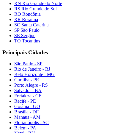
RN Rio Grande do Norte
RS Rio Grande do Sul
RO Rondônia
RR Roraima
SC Santa Catarina
SP São Paulo
SE Sergipe
TO Tocantins
Principais Cidades
São Paulo - SP
Rio de Janeiro - RJ
Belo Horizonte - MG
Curitiba - PR
Porto Alegre - RS
Salvador - BA
Fortaleza - CE
Recife - PE
Goiânia - GO
Brasília - DF
Manaus - AM
Florianópolis - SC
Belém - PA