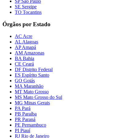
SP São Paulo
SE Sergipe
TO Tocantins
Órgãos por Estado
AC Acre
AL Alagoas
AP Amapá
AM Amazonas
BA Bahia
CE Ceará
DF Distrito Federal
ES Espírito Santo
GO Goiás
MA Maranhão
MT Mato Grosso
MS Mato Grosso do Sul
MG Minas Gerais
PA Pará
PB Paraíba
PR Paraná
PE Pernambuco
PI Piauí
RJ Rio de Janeiro