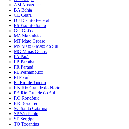
AM Amazonas
BA Bahia
CE Ceará
DF Distrito Federal
ES Espírito Santo
GO Goiás
MA Maranhão
MT Mato Grosso
MS Mato Grosso do Sul
MG Minas Gerais
PA Pará
PB Paraíba
PR Paraná
PE Pernambuco
PI Piauí
RJ Rio de Janeiro
RN Rio Grande do Norte
RS Rio Grande do Sul
RO Rondônia
RR Roraima
SC Santa Catarina
SP São Paulo
SE Sergipe
TO Tocantins