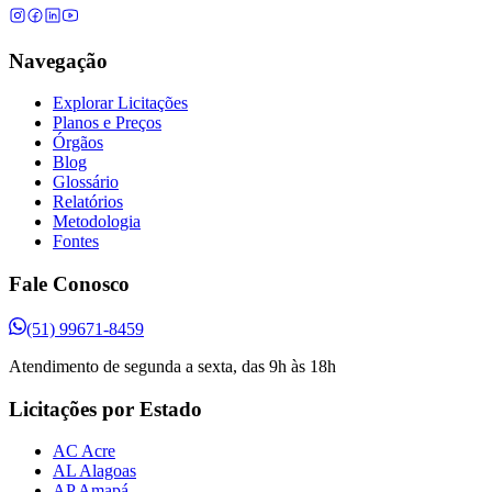
Navegação
Explorar Licitações
Planos e Preços
Órgãos
Blog
Glossário
Relatórios
Metodologia
Fontes
Fale Conosco
(51) 99671-8459
Atendimento de segunda a sexta, das 9h às 18h
Licitações por Estado
AC Acre
AL Alagoas
AP Amapá