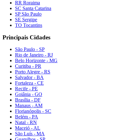
RR Roraima
SC Santa Catarina
SP São Paulo
SE Sergipe
TO Tocantins
Principais Cidades
São Paulo - SP
Rio de Janeiro - RJ
Belo Horizonte - MG
Curitiba - PR
Porto Alegre - RS
Salvador - BA
Fortaleza - CE
Recife - PE
Goiânia - GO
Brasília - DF
Manaus - AM
Florianópolis - SC
Belém - PA
Natal - RN
Maceió - AL
São Luís - MA
Guarulhos - SP