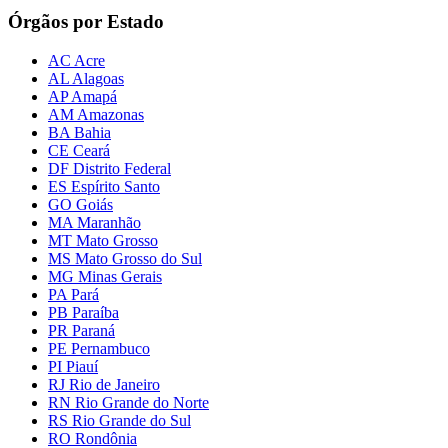
Órgãos por Estado
AC Acre
AL Alagoas
AP Amapá
AM Amazonas
BA Bahia
CE Ceará
DF Distrito Federal
ES Espírito Santo
GO Goiás
MA Maranhão
MT Mato Grosso
MS Mato Grosso do Sul
MG Minas Gerais
PA Pará
PB Paraíba
PR Paraná
PE Pernambuco
PI Piauí
RJ Rio de Janeiro
RN Rio Grande do Norte
RS Rio Grande do Sul
RO Rondônia