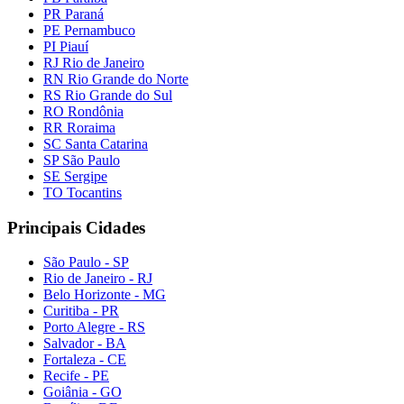
PR Paraná
PE Pernambuco
PI Piauí
RJ Rio de Janeiro
RN Rio Grande do Norte
RS Rio Grande do Sul
RO Rondônia
RR Roraima
SC Santa Catarina
SP São Paulo
SE Sergipe
TO Tocantins
Principais Cidades
São Paulo - SP
Rio de Janeiro - RJ
Belo Horizonte - MG
Curitiba - PR
Porto Alegre - RS
Salvador - BA
Fortaleza - CE
Recife - PE
Goiânia - GO