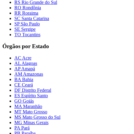
RS Rio Grande do Sul
RO Rondônia
RR Roraima
SC Santa Catarina
SP São Paulo
SE Sergipe
TO Tocantins
Órgãos por Estado
AC Acre
AL Alagoas
AP Amapá
AM Amazonas
BA Bahia
CE Ceará
DF Distrito Federal
ES Espírito Santo
GO Goiás
MA Maranhão
MT Mato Grosso
MS Mato Grosso do Sul
MG Minas Gerais
PA Pará
PB Paraíba