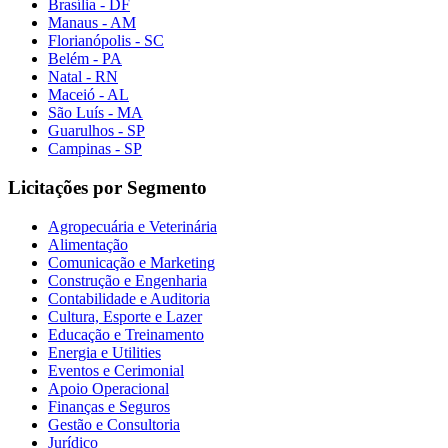
Brasília - DF
Manaus - AM
Florianópolis - SC
Belém - PA
Natal - RN
Maceió - AL
São Luís - MA
Guarulhos - SP
Campinas - SP
Licitações por Segmento
Agropecuária e Veterinária
Alimentação
Comunicação e Marketing
Construção e Engenharia
Contabilidade e Auditoria
Cultura, Esporte e Lazer
Educação e Treinamento
Energia e Utilities
Eventos e Cerimonial
Apoio Operacional
Finanças e Seguros
Gestão e Consultoria
Jurídico