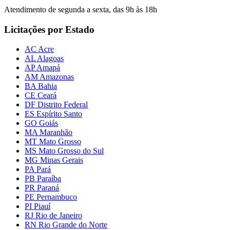
Atendimento de segunda a sexta, das 9h às 18h
Licitações por Estado
AC Acre
AL Alagoas
AP Amapá
AM Amazonas
BA Bahia
CE Ceará
DF Distrito Federal
ES Espírito Santo
GO Goiás
MA Maranhão
MT Mato Grosso
MS Mato Grosso do Sul
MG Minas Gerais
PA Pará
PB Paraíba
PR Paraná
PE Pernambuco
PI Piauí
RJ Rio de Janeiro
RN Rio Grande do Norte