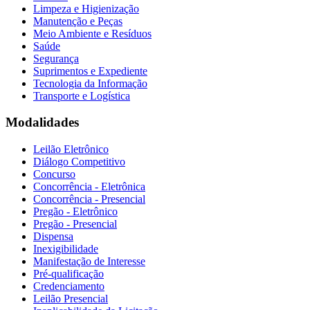
Limpeza e Higienização
Manutenção e Peças
Meio Ambiente e Resíduos
Saúde
Segurança
Suprimentos e Expediente
Tecnologia da Informação
Transporte e Logística
Modalidades
Leilão Eletrônico
Diálogo Competitivo
Concurso
Concorrência - Eletrônica
Concorrência - Presencial
Pregão - Eletrônico
Pregão - Presencial
Dispensa
Inexigibilidade
Manifestação de Interesse
Pré-qualificação
Credenciamento
Leilão Presencial