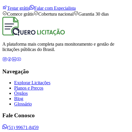
Testar grátis
Falar com Especialista
Comece grátis
Cobertura nacional
Garantia 30 dias
A plataforma mais completa para monitoramento e gestão de
licitações públicas do Brasil.
Navegação
Explorar Licitações
Planos e Preços
Órgãos
Blog
Glossário
Fale Conosco
(51) 99671-8459