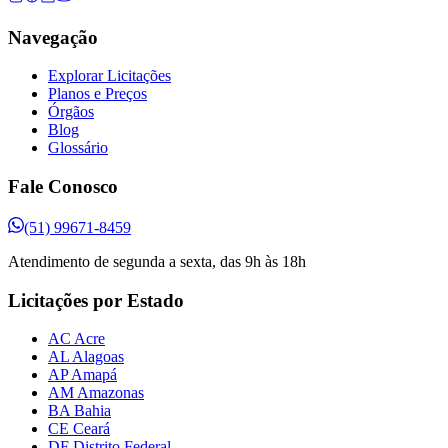
Navegação
Explorar Licitações
Planos e Preços
Órgãos
Blog
Glossário
Fale Conosco
(51) 99671-8459
Atendimento de segunda a sexta, das 9h às 18h
Licitações por Estado
AC Acre
AL Alagoas
AP Amapá
AM Amazonas
BA Bahia
CE Ceará
DF Distrito Federal