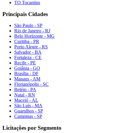
TO Tocantins
Principais Cidades
São Paulo - SP
Rio de Janeiro - RJ
Belo Horizonte - MG
Curitiba - PR
Porto Alegre - RS
Salvador - BA
Fortaleza - CE
Recife - PE
Goiânia - GO
Brasília - DF
Manaus - AM
Florianópolis - SC
Belém - PA
Natal - RN
Maceió - AL
São Luís - MA
Guarulhos - SP
Campinas - SP
Licitações por Segmento