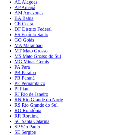
AL Alagoas
AP Amapá
AM Amazonas
BA Bahia
CE Ceará
DF Distrito Federal
ES Espírito Santo
GO Goiás
MA Maranhão
MT Mato Grosso
MS Mato Grosso do Sul
MG Minas Gerais
PA Pará
PB Paraíba
PR Paraná
PE Pernambuco
PI Piauí
RJ Rio de Janeiro
RN Rio Grande do Norte
RS Rio Grande do Sul
RO Rondônia
RR Roraima
SC Santa Catarina
SP São Paulo
SE Sergipe