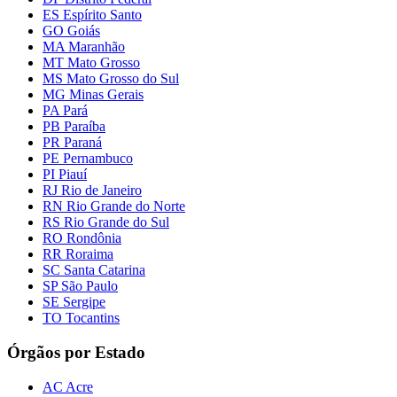
ES Espírito Santo
GO Goiás
MA Maranhão
MT Mato Grosso
MS Mato Grosso do Sul
MG Minas Gerais
PA Pará
PB Paraíba
PR Paraná
PE Pernambuco
PI Piauí
RJ Rio de Janeiro
RN Rio Grande do Norte
RS Rio Grande do Sul
RO Rondônia
RR Roraima
SC Santa Catarina
SP São Paulo
SE Sergipe
TO Tocantins
Órgãos por Estado
AC Acre