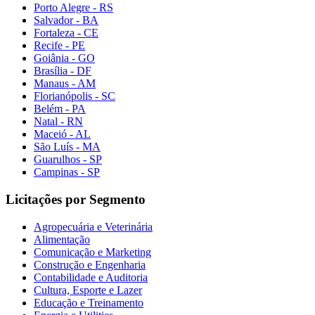
Porto Alegre - RS
Salvador - BA
Fortaleza - CE
Recife - PE
Goiânia - GO
Brasília - DF
Manaus - AM
Florianópolis - SC
Belém - PA
Natal - RN
Maceió - AL
São Luís - MA
Guarulhos - SP
Campinas - SP
Licitações por Segmento
Agropecuária e Veterinária
Alimentação
Comunicação e Marketing
Construção e Engenharia
Contabilidade e Auditoria
Cultura, Esporte e Lazer
Educação e Treinamento