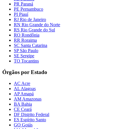
PR Paraná
PE Pernambuco
PI Piauí
RJ Rio de Janeiro
RN Rio Grande do Norte
RS Rio Grande do Sul
RO Rondônia
RR Roraima
SC Santa Catarina
SP São Paulo
SE Sergipe
TO Tocantins
Órgãos por Estado
AC Acre
AL Alagoas
AP Amapá
AM Amazonas
BA Bahia
CE Ceará
DF Distrito Federal
ES Espírito Santo
GO Goiás