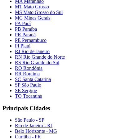
MA Maranhão
MT Mato Grosso
MS Mato Grosso do Sul
MG Minas Gerais
PA Pará
PB Paraíba
PR Paraná
PE Pernambuco
PI Piauí
RJ Rio de Janeiro
RN Rio Grande do Norte
RS Rio Grande do Sul
RO Rondônia
RR Roraima
SC Santa Catarina
SP São Paulo
SE Sergipe
TO Tocantins
Principais Cidades
São Paulo - SP
Rio de Janeiro - RJ
Belo Horizonte - MG
Curitiba - PR