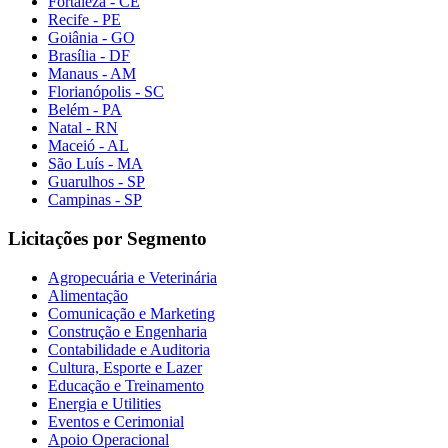
Fortaleza - CE
Recife - PE
Goiânia - GO
Brasília - DF
Manaus - AM
Florianópolis - SC
Belém - PA
Natal - RN
Maceió - AL
São Luís - MA
Guarulhos - SP
Campinas - SP
Licitações por Segmento
Agropecuária e Veterinária
Alimentação
Comunicação e Marketing
Construção e Engenharia
Contabilidade e Auditoria
Cultura, Esporte e Lazer
Educação e Treinamento
Energia e Utilities
Eventos e Cerimonial
Apoio Operacional