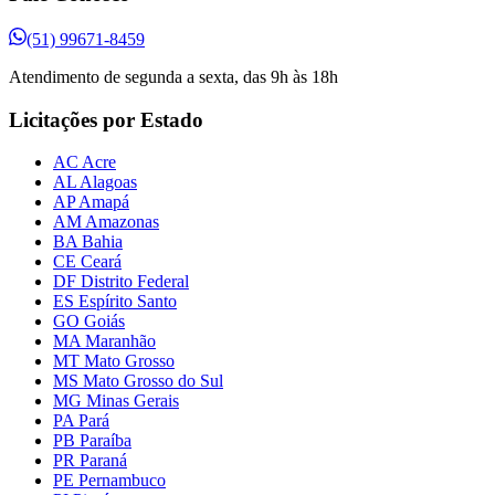
(51) 99671-8459
Atendimento de segunda a sexta, das 9h às 18h
Licitações por Estado
AC Acre
AL Alagoas
AP Amapá
AM Amazonas
BA Bahia
CE Ceará
DF Distrito Federal
ES Espírito Santo
GO Goiás
MA Maranhão
MT Mato Grosso
MS Mato Grosso do Sul
MG Minas Gerais
PA Pará
PB Paraíba
PR Paraná
PE Pernambuco