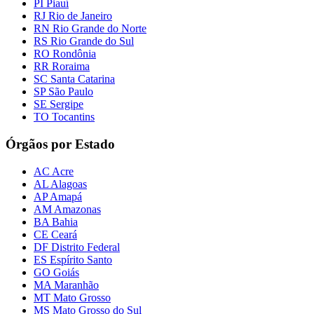
PI Piauí
RJ Rio de Janeiro
RN Rio Grande do Norte
RS Rio Grande do Sul
RO Rondônia
RR Roraima
SC Santa Catarina
SP São Paulo
SE Sergipe
TO Tocantins
Órgãos por Estado
AC Acre
AL Alagoas
AP Amapá
AM Amazonas
BA Bahia
CE Ceará
DF Distrito Federal
ES Espírito Santo
GO Goiás
MA Maranhão
MT Mato Grosso
MS Mato Grosso do Sul