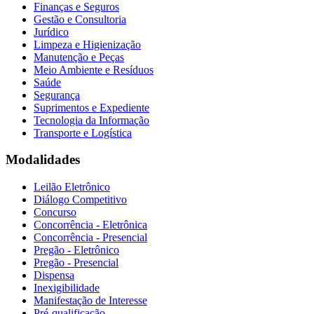
Finanças e Seguros
Gestão e Consultoria
Jurídico
Limpeza e Higienização
Manutenção e Peças
Meio Ambiente e Resíduos
Saúde
Segurança
Suprimentos e Expediente
Tecnologia da Informação
Transporte e Logística
Modalidades
Leilão Eletrônico
Diálogo Competitivo
Concurso
Concorrência - Eletrônica
Concorrência - Presencial
Pregão - Eletrônico
Pregão - Presencial
Dispensa
Inexigibilidade
Manifestação de Interesse
Pré-qualificação