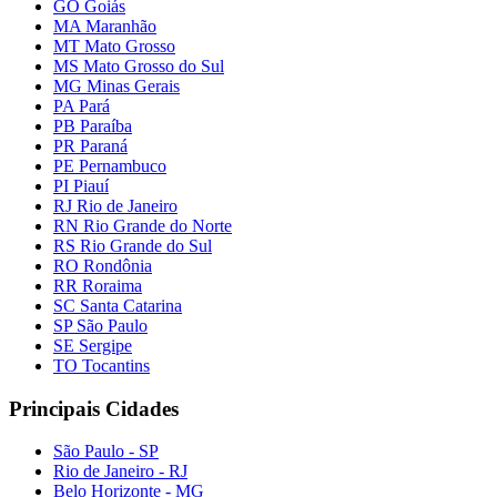
GO Goiás
MA Maranhão
MT Mato Grosso
MS Mato Grosso do Sul
MG Minas Gerais
PA Pará
PB Paraíba
PR Paraná
PE Pernambuco
PI Piauí
RJ Rio de Janeiro
RN Rio Grande do Norte
RS Rio Grande do Sul
RO Rondônia
RR Roraima
SC Santa Catarina
SP São Paulo
SE Sergipe
TO Tocantins
Principais Cidades
São Paulo - SP
Rio de Janeiro - RJ
Belo Horizonte - MG