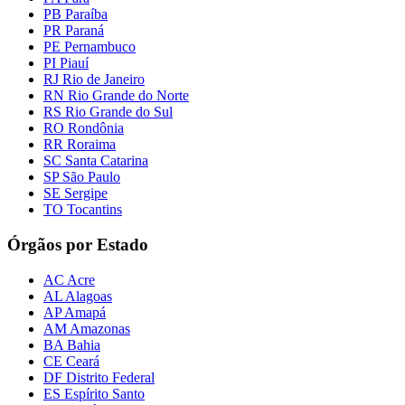
PB Paraíba
PR Paraná
PE Pernambuco
PI Piauí
RJ Rio de Janeiro
RN Rio Grande do Norte
RS Rio Grande do Sul
RO Rondônia
RR Roraima
SC Santa Catarina
SP São Paulo
SE Sergipe
TO Tocantins
Órgãos por Estado
AC Acre
AL Alagoas
AP Amapá
AM Amazonas
BA Bahia
CE Ceará
DF Distrito Federal
ES Espírito Santo