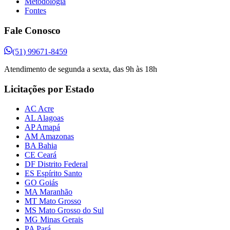
Metodologia
Fontes
Fale Conosco
(51) 99671-8459
Atendimento de segunda a sexta, das 9h às 18h
Licitações por Estado
AC Acre
AL Alagoas
AP Amapá
AM Amazonas
BA Bahia
CE Ceará
DF Distrito Federal
ES Espírito Santo
GO Goiás
MA Maranhão
MT Mato Grosso
MS Mato Grosso do Sul
MG Minas Gerais
PA Pará