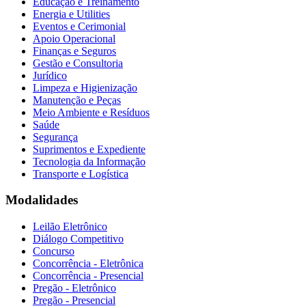
Educação e Treinamento
Energia e Utilities
Eventos e Cerimonial
Apoio Operacional
Finanças e Seguros
Gestão e Consultoria
Jurídico
Limpeza e Higienização
Manutenção e Peças
Meio Ambiente e Resíduos
Saúde
Segurança
Suprimentos e Expediente
Tecnologia da Informação
Transporte e Logística
Modalidades
Leilão Eletrônico
Diálogo Competitivo
Concurso
Concorrência - Eletrônica
Concorrência - Presencial
Pregão - Eletrônico
Pregão - Presencial