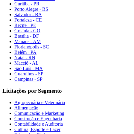
Curitiba - PR
Porto Alegre - RS
Salvador - BA
Fortaleza - CE
Recife - PE
Goiânia - GO
Brasília - DF
Manaus - AM
Florianópolis - SC
Belém - PA
Natal - RN
Maceió - AL
São Luís - MA
Guarulhos - SP
Campinas - SP
Licitações por Segmento
Agropecuária e Veterinária
Alimentação
Comunicação e Marketing
Construção e Engenharia
Contabilidade e Auditoria
Cultura, Esporte e Lazer