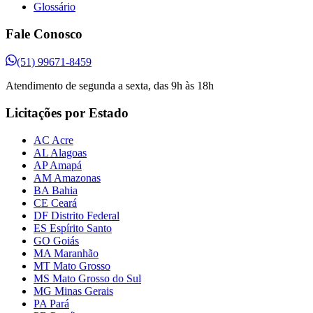
Glossário
Fale Conosco
(51) 99671-8459
Atendimento de segunda a sexta, das 9h às 18h
Licitações por Estado
AC Acre
AL Alagoas
AP Amapá
AM Amazonas
BA Bahia
CE Ceará
DF Distrito Federal
ES Espírito Santo
GO Goiás
MA Maranhão
MT Mato Grosso
MS Mato Grosso do Sul
MG Minas Gerais
PA Pará