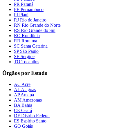
PR Paraná
PE Pernambuco
PI Piauí
RJ Rio de Janeiro
RN Rio Grande do Norte
RS Rio Grande do Sul
RO Rondônia
RR Roraima
SC Santa Catarina
SP São Paulo
SE Sergipe
TO Tocantins
Órgãos por Estado
AC Acre
AL Alagoas
AP Amapá
AM Amazonas
BA Bahia
CE Ceará
DF Distrito Federal
ES Espírito Santo
GO Goiás