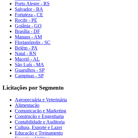
Porto Alegre - RS
Salvador - BA
Fortaleza - CE
Recife - PE
Goiânia - GO
Brasília - DF
Manaus - AM
Florianópolis - SC
Belém - PA
Natal - RN
Maceió - AL
São Luís - MA
Guarulhos - SP
Campinas - SP
Licitações por Segmento
Agropecuária e Veterinária
Alimentação
Comunicação e Marketing
Construção e Engenharia
Contabilidade e Auditoria
Cultura, Esporte e Lazer
Educação e Treinamento