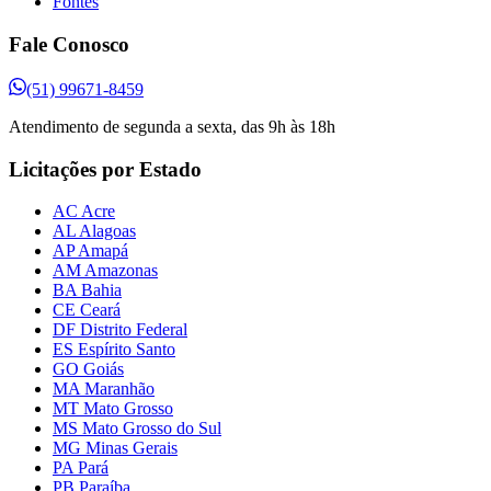
Fontes
Fale Conosco
(51) 99671-8459
Atendimento de segunda a sexta, das 9h às 18h
Licitações por Estado
AC Acre
AL Alagoas
AP Amapá
AM Amazonas
BA Bahia
CE Ceará
DF Distrito Federal
ES Espírito Santo
GO Goiás
MA Maranhão
MT Mato Grosso
MS Mato Grosso do Sul
MG Minas Gerais
PA Pará
PB Paraíba