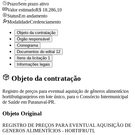
Prazo
Sem prazo ativo
Valor estimado
R$ 18.286,10
Status
Em andamento
Modalidade
Credenciamento
Objeto da contratação
Órgão responsável
Cronograma
Documentos do edital
12
Itens da licitação
1
Informações legais
Objeto da contratação
Registro de preços para eventual aquisição de gêneros alimentícios
hortifrutigranjeiros em lote único, para o Consórcio Intermunicipal
de Saúde em Paranavaí-PR.
Objeto Original
REGISTRO DE PREÇOS PARA EVENTUAL AQUISIÇÃO DE
GENEROS ALIMENTÍCIOS - HORTIFRUTI,