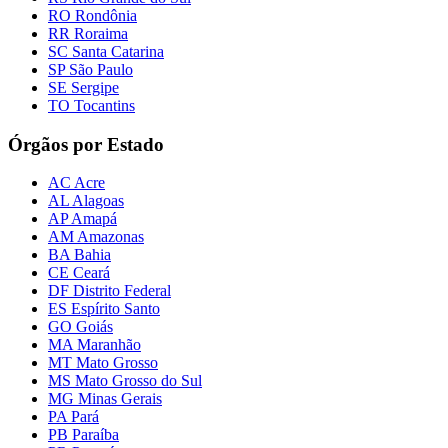
RO Rondônia
RR Roraima
SC Santa Catarina
SP São Paulo
SE Sergipe
TO Tocantins
Órgãos por Estado
AC Acre
AL Alagoas
AP Amapá
AM Amazonas
BA Bahia
CE Ceará
DF Distrito Federal
ES Espírito Santo
GO Goiás
MA Maranhão
MT Mato Grosso
MS Mato Grosso do Sul
MG Minas Gerais
PA Pará
PB Paraíba