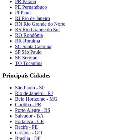
PR Paraná
PE Pernambuco
PI Piauí
RJ Rio de Janeiro
RN Rio Grande do Norte
RS Rio Grande do Sul
RO Rondônia
RR Roraima
SC Santa Catarina
SP São Paulo
SE Sergipe
TO Tocantins
Principais Cidades
São Paulo - SP
Rio de Janeiro - RJ
Belo Horizonte - MG
Curitiba - PR
Porto Alegre - RS
Salvador - BA
Fortaleza - CE
Recife - PE
Goiânia - GO
Brasília - DF