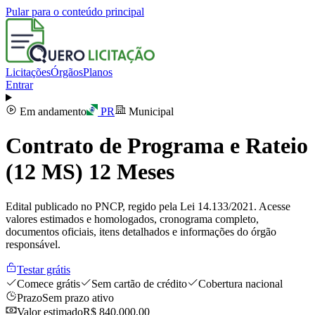
Pular para o conteúdo principal
Licitações
Órgãos
Planos
Entrar
Em andamento
PR
Municipal
Contrato de Programa e Rateio
(12 MS) 12 Meses
Edital publicado no PNCP, regido pela Lei 14.133/2021. Acesse
valores estimados e homologados, cronograma completo,
documentos oficiais, itens detalhados e informações do órgão
responsável.
Testar grátis
Comece grátis
Sem cartão de crédito
Cobertura nacional
Prazo
Sem prazo ativo
Valor estimado
R$ 840.000,00