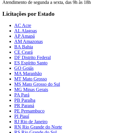
Atendimento de segunda a sexta, das 9h às 18h
Licitações por Estado
AC Acre
AL Alagoas
AP Amapá
AM Amazonas
BA Bahia
CE Ceará
DF Distrito Federal
ES Espírito Santo
GO Goiás
MA Maranhão
MT Mato Grosso
MS Mato Grosso do Sul
MG Minas Gerais
PA Pará
PB Paraíba
PR Paraná
PE Pernambuco
PI Piauí
RJ Rio de Janeiro
RN Rio Grande do Norte
RS Rio Grande do Sul