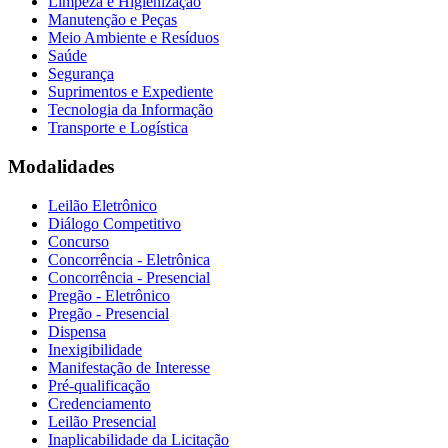
Limpeza e Higienização
Manutenção e Peças
Meio Ambiente e Resíduos
Saúde
Segurança
Suprimentos e Expediente
Tecnologia da Informação
Transporte e Logística
Modalidades
Leilão Eletrônico
Diálogo Competitivo
Concurso
Concorrência - Eletrônica
Concorrência - Presencial
Pregão - Eletrônico
Pregão - Presencial
Dispensa
Inexigibilidade
Manifestação de Interesse
Pré-qualificação
Credenciamento
Leilão Presencial
Inaplicabilidade da Licitação