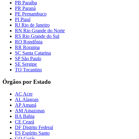
PB Paraíba
PR Paraná
PE Pernambuco
PI Piauí
RJ Rio de Janeiro
RN Rio Grande do Norte
RS Rio Grande do Sul
RO Rondônia
RR Roraima
SC Santa Catarina
SP São Paulo
SE Sergipe
TO Tocantins
Órgãos por Estado
AC Acre
AL Alagoas
AP Amapá
AM Amazonas
BA Bahia
CE Ceará
DF Distrito Federal
ES Espírito Santo
GO Goiás