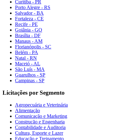
Curitiba - PR
Porto Alegre - RS
Salvador - BA
Fortaleza - CE
Recife - PE
Goiânia - GO
Brasília - DF
Manaus - AM
Florianópolis - SC
Belém - PA
Natal - RN
Maceió - AL
São Luís - MA
Guarulhos - SP
Campinas - SP
Licitações por Segmento
Agropecuária e Veterinária
Alimentação
Comunicação e Marketing
Construção e Engenharia
Contabilidade e Auditoria
Cultura, Esporte e Lazer
Educação e Treinamento