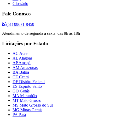
Glossário
Fale Conosco
(51) 99671-8459
Atendimento de segunda a sexta, das 9h às 18h
Licitações por Estado
AC Acre
AL Alagoas
AP Amapá
AM Amazonas
BA Bahia
CE Ceará
DF Distrito Federal
ES Espírito Santo
GO Goiás
MA Maranhão
MT Mato Grosso
MS Mato Grosso do Sul
MG Minas Gerais
PA Pará