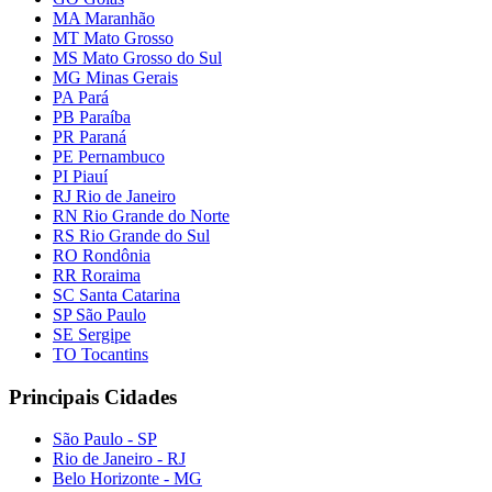
MA Maranhão
MT Mato Grosso
MS Mato Grosso do Sul
MG Minas Gerais
PA Pará
PB Paraíba
PR Paraná
PE Pernambuco
PI Piauí
RJ Rio de Janeiro
RN Rio Grande do Norte
RS Rio Grande do Sul
RO Rondônia
RR Roraima
SC Santa Catarina
SP São Paulo
SE Sergipe
TO Tocantins
Principais Cidades
São Paulo - SP
Rio de Janeiro - RJ
Belo Horizonte - MG