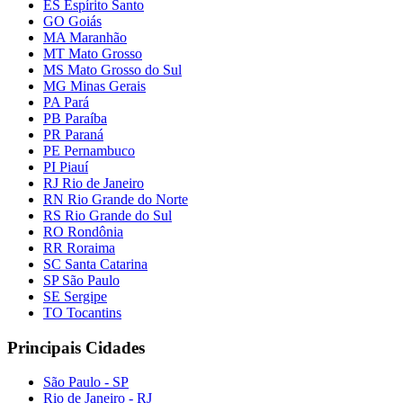
ES Espírito Santo
GO Goiás
MA Maranhão
MT Mato Grosso
MS Mato Grosso do Sul
MG Minas Gerais
PA Pará
PB Paraíba
PR Paraná
PE Pernambuco
PI Piauí
RJ Rio de Janeiro
RN Rio Grande do Norte
RS Rio Grande do Sul
RO Rondônia
RR Roraima
SC Santa Catarina
SP São Paulo
SE Sergipe
TO Tocantins
Principais Cidades
São Paulo - SP
Rio de Janeiro - RJ