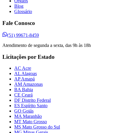
Órgãos
Blog
Glossário
Fale Conosco
(51) 99671-8459
Atendimento de segunda a sexta, das 9h às 18h
Licitações por Estado
AC Acre
AL Alagoas
AP Amapá
AM Amazonas
BA Bahia
CE Ceará
DF Distrito Federal
ES Espírito Santo
GO Goiás
MA Maranhão
MT Mato Grosso
MS Mato Grosso do Sul
MG Minas Gerais