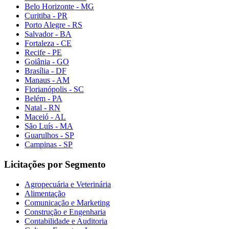
Belo Horizonte - MG
Curitiba - PR
Porto Alegre - RS
Salvador - BA
Fortaleza - CE
Recife - PE
Goiânia - GO
Brasília - DF
Manaus - AM
Florianópolis - SC
Belém - PA
Natal - RN
Maceió - AL
São Luís - MA
Guarulhos - SP
Campinas - SP
Licitações por Segmento
Agropecuária e Veterinária
Alimentação
Comunicação e Marketing
Construção e Engenharia
Contabilidade e Auditoria