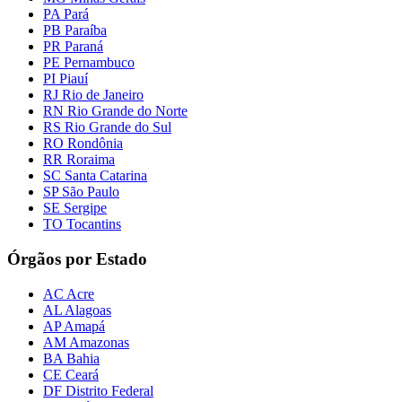
PA Pará
PB Paraíba
PR Paraná
PE Pernambuco
PI Piauí
RJ Rio de Janeiro
RN Rio Grande do Norte
RS Rio Grande do Sul
RO Rondônia
RR Roraima
SC Santa Catarina
SP São Paulo
SE Sergipe
TO Tocantins
Órgãos por Estado
AC Acre
AL Alagoas
AP Amapá
AM Amazonas
BA Bahia
CE Ceará
DF Distrito Federal