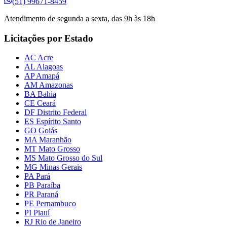
(51) 99671-8459
Atendimento de segunda a sexta, das 9h às 18h
Licitações por Estado
AC Acre
AL Alagoas
AP Amapá
AM Amazonas
BA Bahia
CE Ceará
DF Distrito Federal
ES Espírito Santo
GO Goiás
MA Maranhão
MT Mato Grosso
MS Mato Grosso do Sul
MG Minas Gerais
PA Pará
PB Paraíba
PR Paraná
PE Pernambuco
PI Piauí
RJ Rio de Janeiro