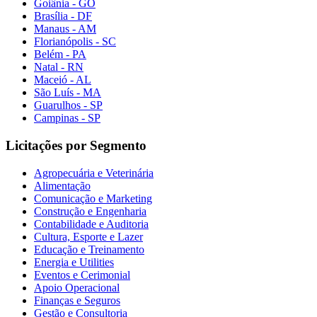
Goiânia - GO
Brasília - DF
Manaus - AM
Florianópolis - SC
Belém - PA
Natal - RN
Maceió - AL
São Luís - MA
Guarulhos - SP
Campinas - SP
Licitações por Segmento
Agropecuária e Veterinária
Alimentação
Comunicação e Marketing
Construção e Engenharia
Contabilidade e Auditoria
Cultura, Esporte e Lazer
Educação e Treinamento
Energia e Utilities
Eventos e Cerimonial
Apoio Operacional
Finanças e Seguros
Gestão e Consultoria