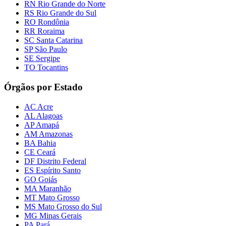
RN Rio Grande do Norte
RS Rio Grande do Sul
RO Rondônia
RR Roraima
SC Santa Catarina
SP São Paulo
SE Sergipe
TO Tocantins
Órgãos por Estado
AC Acre
AL Alagoas
AP Amapá
AM Amazonas
BA Bahia
CE Ceará
DF Distrito Federal
ES Espírito Santo
GO Goiás
MA Maranhão
MT Mato Grosso
MS Mato Grosso do Sul
MG Minas Gerais
PA Pará