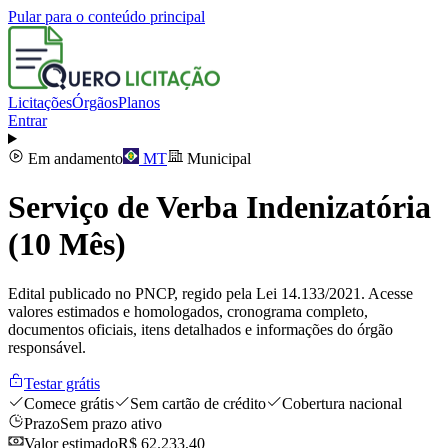
Pular para o conteúdo principal
Licitações
Órgãos
Planos
Entrar
Em andamento
MT
Municipal
Serviço de Verba Indenizatória
(10 Mês)
Edital publicado no PNCP, regido pela Lei 14.133/2021. Acesse
valores estimados e homologados, cronograma completo,
documentos oficiais, itens detalhados e informações do órgão
responsável.
Testar grátis
Comece grátis
Sem cartão de crédito
Cobertura nacional
Prazo
Sem prazo ativo
Valor estimado
R$ 62.233,40