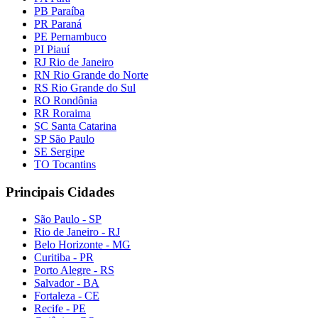
PB Paraíba
PR Paraná
PE Pernambuco
PI Piauí
RJ Rio de Janeiro
RN Rio Grande do Norte
RS Rio Grande do Sul
RO Rondônia
RR Roraima
SC Santa Catarina
SP São Paulo
SE Sergipe
TO Tocantins
Principais Cidades
São Paulo - SP
Rio de Janeiro - RJ
Belo Horizonte - MG
Curitiba - PR
Porto Alegre - RS
Salvador - BA
Fortaleza - CE
Recife - PE