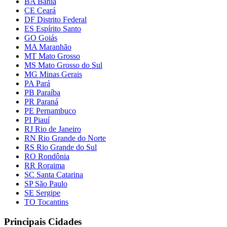
BA Bahia
CE Ceará
DF Distrito Federal
ES Espírito Santo
GO Goiás
MA Maranhão
MT Mato Grosso
MS Mato Grosso do Sul
MG Minas Gerais
PA Pará
PB Paraíba
PR Paraná
PE Pernambuco
PI Piauí
RJ Rio de Janeiro
RN Rio Grande do Norte
RS Rio Grande do Sul
RO Rondônia
RR Roraima
SC Santa Catarina
SP São Paulo
SE Sergipe
TO Tocantins
Principais Cidades