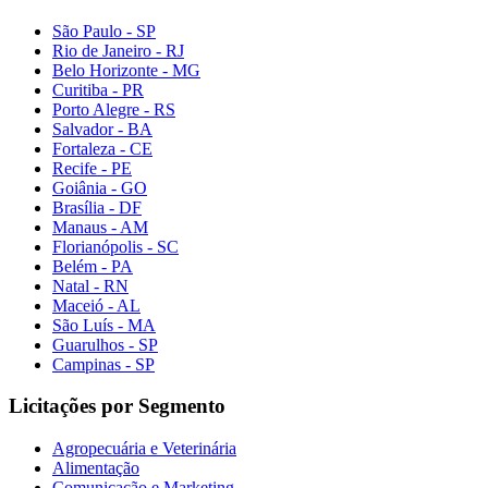
São Paulo - SP
Rio de Janeiro - RJ
Belo Horizonte - MG
Curitiba - PR
Porto Alegre - RS
Salvador - BA
Fortaleza - CE
Recife - PE
Goiânia - GO
Brasília - DF
Manaus - AM
Florianópolis - SC
Belém - PA
Natal - RN
Maceió - AL
São Luís - MA
Guarulhos - SP
Campinas - SP
Licitações por Segmento
Agropecuária e Veterinária
Alimentação
Comunicação e Marketing