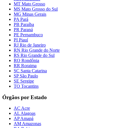
MT Mato Grosso
MS Mato Grosso do Sul
MG Minas Gerais
PA Pará
PB Paraíba
PR Paraná
PE Pernambuco
PI Piauí
RJ Rio de Janeiro
RN Rio Grande do Norte
RS Rio Grande do Sul
RO Rondônia
RR Roraima
SC Santa Catarina
SP São Paulo
SE Sergipe
TO Tocantins
Órgãos por Estado
AC Acre
AL Alagoas
AP Amapá
AM Amazonas