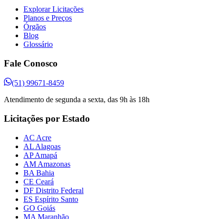
Explorar Licitações
Planos e Preços
Órgãos
Blog
Glossário
Fale Conosco
(51) 99671-8459
Atendimento de segunda a sexta, das 9h às 18h
Licitações por Estado
AC Acre
AL Alagoas
AP Amapá
AM Amazonas
BA Bahia
CE Ceará
DF Distrito Federal
ES Espírito Santo
GO Goiás
MA Maranhão