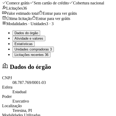
Comece grátis
Sem cartão de crédito
Cobertura nacional
Licitações
36
Valor estimado total
Entrar para ver grátis
Última licitação
Entrar para ver grátis
Modalidades · Unidades
3
·
3
Dados do órgão
Atividade e valores
Estatísticas
Unidades compradoras
3
Licitações recentes
36
Dados do órgão
CNPJ
08.787.769/0001-03
Esfera
Estadual
Poder
Executivo
Localização
Teresina
, PI
Modalidades Utilizadas