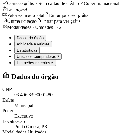
Comece grátis
Sem cartão de crédito
Cobertura nacional
Licitações
6
Valor estimado total
Entrar para ver grátis
Última licitação
Entrar para ver grátis
Modalidades · Unidades
1
·
2
Dados do órgão
Atividade e valores
Estatísticas
Unidades compradoras
2
Licitações recentes
6
Dados do órgão
CNPJ
03.406.339/0001-80
Esfera
Municipal
Poder
Executivo
Localização
Ponta Grossa
, PR
Modalidades Utilizadas