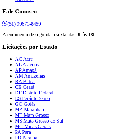
Fale Conosco
(51) 99671-8459
Atendimento de segunda a sexta, das 9h às 18h
Licitações por Estado
AC Acre
AL Alagoas
AP Amapá
AM Amazonas
BA Bahia
CE Ceará
DF Distrito Federal
ES Espírito Santo
GO Goiás
MA Maranhão
MT Mato Grosso
MS Mato Grosso do Sul
MG Minas Gerais
PA Pará
PB Paraíba