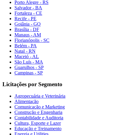
Porto Alegre - RS
Salvador - BA
Fortaleza - CE
Recife - PE
Goiânia - GO
Brasília - DF
Manaus - AM
Florianópolis - SC
Belém - PA
Natal - RN
Maceió - AL
São Luís - MA
Guarulhos - SP
Campinas - SP
Licitações por Segmento
Agropecuária e Veterinária
Alimentação
Comunicação e Marketing
Construção e Engenharia
Contabilidade e Auditoria
Cultura, Esporte e Lazer
Educação e Treinamento
Energia e Utilities