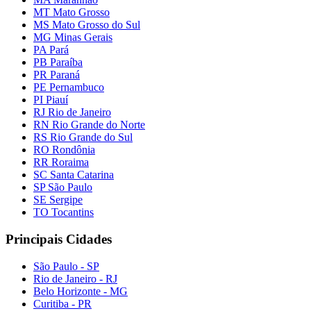
MT Mato Grosso
MS Mato Grosso do Sul
MG Minas Gerais
PA Pará
PB Paraíba
PR Paraná
PE Pernambuco
PI Piauí
RJ Rio de Janeiro
RN Rio Grande do Norte
RS Rio Grande do Sul
RO Rondônia
RR Roraima
SC Santa Catarina
SP São Paulo
SE Sergipe
TO Tocantins
Principais Cidades
São Paulo - SP
Rio de Janeiro - RJ
Belo Horizonte - MG
Curitiba - PR