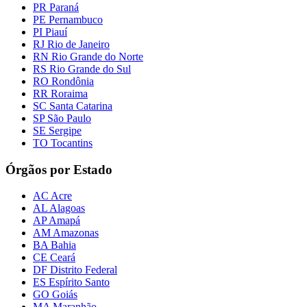
PR Paraná
PE Pernambuco
PI Piauí
RJ Rio de Janeiro
RN Rio Grande do Norte
RS Rio Grande do Sul
RO Rondônia
RR Roraima
SC Santa Catarina
SP São Paulo
SE Sergipe
TO Tocantins
Órgãos por Estado
AC Acre
AL Alagoas
AP Amapá
AM Amazonas
BA Bahia
CE Ceará
DF Distrito Federal
ES Espírito Santo
GO Goiás
MA Maranhão