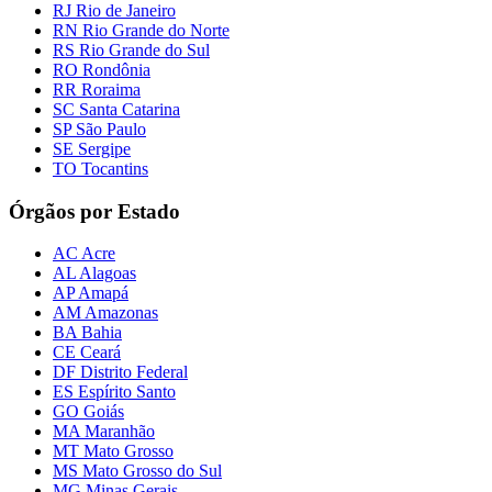
RJ Rio de Janeiro
RN Rio Grande do Norte
RS Rio Grande do Sul
RO Rondônia
RR Roraima
SC Santa Catarina
SP São Paulo
SE Sergipe
TO Tocantins
Órgãos por Estado
AC Acre
AL Alagoas
AP Amapá
AM Amazonas
BA Bahia
CE Ceará
DF Distrito Federal
ES Espírito Santo
GO Goiás
MA Maranhão
MT Mato Grosso
MS Mato Grosso do Sul
MG Minas Gerais