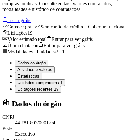
compras públicas. Consulte editais, valores contratados,
modalidades e histórico de contratações.
Testar grátis
Comece grátis
Sem cartão de crédito
Cobertura nacional
Licitações
19
Valor estimado total
Entrar para ver grátis
Última licitação
Entrar para ver grátis
Modalidades · Unidades
2
·
1
Dados do órgão
Atividade e valores
Estatísticas
Unidades compradoras
1
Licitações recentes
19
Dados do órgão
CNPJ
44.781.803/0001-04
Poder
Executivo
Localização