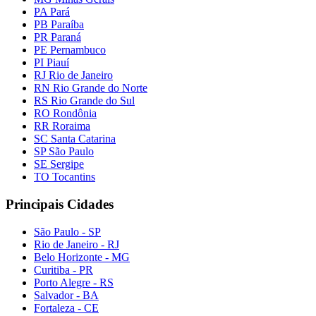
PA Pará
PB Paraíba
PR Paraná
PE Pernambuco
PI Piauí
RJ Rio de Janeiro
RN Rio Grande do Norte
RS Rio Grande do Sul
RO Rondônia
RR Roraima
SC Santa Catarina
SP São Paulo
SE Sergipe
TO Tocantins
Principais Cidades
São Paulo - SP
Rio de Janeiro - RJ
Belo Horizonte - MG
Curitiba - PR
Porto Alegre - RS
Salvador - BA
Fortaleza - CE