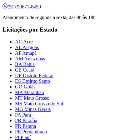
(51) 99671-8459
Atendimento de segunda a sexta, das 9h às 18h
Licitações por Estado
AC Acre
AL Alagoas
AP Amapá
AM Amazonas
BA Bahia
CE Ceará
DF Distrito Federal
ES Espírito Santo
GO Goiás
MA Maranhão
MT Mato Grosso
MS Mato Grosso do Sul
MG Minas Gerais
PA Pará
PB Paraíba
PR Paraná
PE Pernambuco
PI Piauí