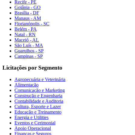
Recife - PE
Goiânia - GO
Brasília - DF
Manaus - AM
Florianópolis - SC
Belém - PA
Natal - RN
Maceió - AL
São Luís - MA
Guarulhos - SP
Campinas - SP
Licitações por Segmento
Agropecuária e Veterinária
Alimentação
Comunicação e Marketing
Construção e Engenharia
Contabilidade e Auditoria
Cultura, Esporte e Lazer
Educação e Treinamento
Energia e Utilities
Eventos e Cerimonial
Apoio Operacional
Finanças e Seguros