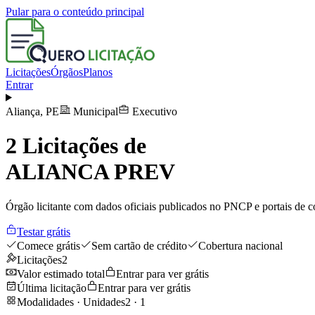
Pular para o conteúdo principal
Licitações
Órgãos
Planos
Entrar
Aliança
,
PE
Municipal
Executivo
2
Licitações de
ALIANCA PREV
Órgão licitante com dados oficiais publicados no PNCP e portais de co
Testar grátis
Comece grátis
Sem cartão de crédito
Cobertura nacional
Licitações
2
Valor estimado total
Entrar para ver grátis
Última licitação
Entrar para ver grátis
Modalidades · Unidades
2
·
1