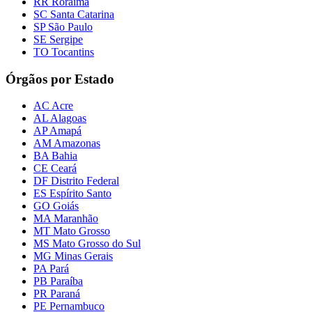
RR Roraima
SC Santa Catarina
SP São Paulo
SE Sergipe
TO Tocantins
Órgãos por Estado
AC Acre
AL Alagoas
AP Amapá
AM Amazonas
BA Bahia
CE Ceará
DF Distrito Federal
ES Espírito Santo
GO Goiás
MA Maranhão
MT Mato Grosso
MS Mato Grosso do Sul
MG Minas Gerais
PA Pará
PB Paraíba
PR Paraná
PE Pernambuco