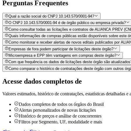
Perguntas
Frequentes
Qual a razão social do CNPJ 10.143.570/0001-94?
O CNPJ 10.143.570/0001-94 é de órgão público ou empresa privada?
Como consultar todas as licitações e contratos de ALIANCA PREV (CN
Quais informações de compras públicas estão disponíveis sobre este órg
Como monitorar e receber alertas de novos editais publicados por AL
Empresas de fora podem participar de licitações deste órgão?
Microempresa e EPP têm vantagens em compras deste órgão?
Com que frequência os dados de licitações deste órgão são atualizados
Como comparar o histórico de contratações deste órgão com outros órg
Acesse dados completos de
Valores estimados, histórico de contratações, estatísticas detalhadas e a
Dados completos de todos os órgãos do Brasil
Alertas personalizados de novas licitações
Histórico de preços e análise de concorrentes
Filtros por Segmento, UF, modalidade e mais