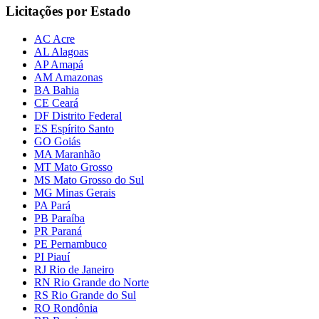
Licitações por Estado
AC Acre
AL Alagoas
AP Amapá
AM Amazonas
BA Bahia
CE Ceará
DF Distrito Federal
ES Espírito Santo
GO Goiás
MA Maranhão
MT Mato Grosso
MS Mato Grosso do Sul
MG Minas Gerais
PA Pará
PB Paraíba
PR Paraná
PE Pernambuco
PI Piauí
RJ Rio de Janeiro
RN Rio Grande do Norte
RS Rio Grande do Sul
RO Rondônia