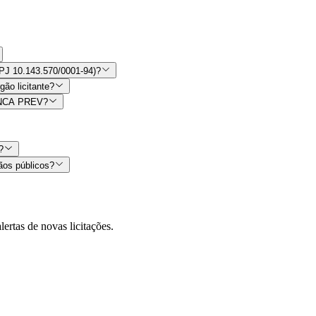
PJ 10.143.570/0001-94)?
ão licitante?
IANCA PREV?
?
ãos públicos?
lertas de novas licitações.