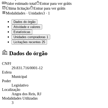
Valor estimado total
Entrar para ver grátis
Última licitação
Entrar para ver grátis
Modalidades · Unidades
3
·
1
Dados do órgão
Atividade e valores
Estatísticas
Unidades compradoras
1
Licitações recentes
25
Dados do órgão
CNPJ
29.831.716/0001-12
Esfera
Municipal
Poder
Legislativo
Localização
Angra dos Reis
, RJ
Modalidades Utilizadas
3