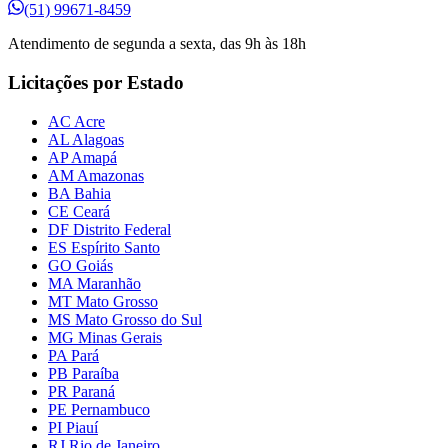
(51) 99671-8459
Atendimento de segunda a sexta, das 9h às 18h
Licitações por Estado
AC Acre
AL Alagoas
AP Amapá
AM Amazonas
BA Bahia
CE Ceará
DF Distrito Federal
ES Espírito Santo
GO Goiás
MA Maranhão
MT Mato Grosso
MS Mato Grosso do Sul
MG Minas Gerais
PA Pará
PB Paraíba
PR Paraná
PE Pernambuco
PI Piauí
RJ Rio de Janeiro