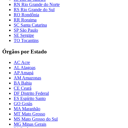
RN Rio Grande do Norte
RS Rio Grande do Sul
RO Rondônia
RR Roraima
SC Santa Catarina
SP São Paulo
SE Sergipe
TO Tocantins
Órgãos por Estado
AC Acre
AL Alagoas
AP Amapá
AM Amazonas
BA Bahia
CE Ceará
DF Distrito Federal
ES Espírito Santo
GO Goiás
MA Maranhão
MT Mato Grosso
MS Mato Grosso do Sul
MG Minas Gerais