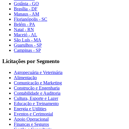
Goiânia - GO
Brasília - DF
Manaus - AM
Florianópolis - SC
Belém - PA
Natal - RN
Maceió - AL
São Luís - MA
Guarulhos - SP
Campinas - SP
Licitações por Segmento
Agropecuária e Veterinária
Alimentação
Comunicação e Marketing
Construção e Engenharia
Contabilidade e Auditoria
Cultura, Esporte e Lazer
Educação e Treinamento
Energia e Utilities
Eventos e Cerimonial
Apoio Operacional
Finanças e Seguros