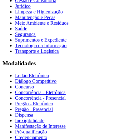
Gestão e Consultoria
Jurídico
Limpeza e Higienização
Manutenção e Peças
Meio Ambiente e Resíduos
Saúde
Segurança
Suprimentos e Expediente
Tecnologia da Informação
Transporte e Logística
Modalidades
Leilão Eletrônico
Diálogo Competitivo
Concurso
Concorrência - Eletrônica
Concorrência - Presencial
Pregão - Eletrônico
Pregão - Presencial
Dispensa
Inexigibilidade
Manifestação de Interesse
Pré-qualificação
Credenciamento