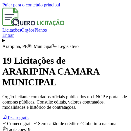
Pular para o conteúdo principal
Licitações
Órgãos
Planos
Entrar
Araripina
,
PE
Municipal
Legislativo
19
Licitações de
ARARIPINA CAMARA
MUNICIPAL
Órgão licitante com dados oficiais publicados no PNCP e portais de
compras públicas. Consulte editais, valores contratados,
modalidades e histórico de contratações.
Testar grátis
Comece grátis
Sem cartão de crédito
Cobertura nacional
Licitações
19