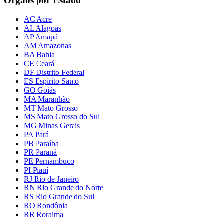
Órgãos por Estado
AC Acre
AL Alagoas
AP Amapá
AM Amazonas
BA Bahia
CE Ceará
DF Distrito Federal
ES Espírito Santo
GO Goiás
MA Maranhão
MT Mato Grosso
MS Mato Grosso do Sul
MG Minas Gerais
PA Pará
PB Paraíba
PR Paraná
PE Pernambuco
PI Piauí
RJ Rio de Janeiro
RN Rio Grande do Norte
RS Rio Grande do Sul
RO Rondônia
RR Roraima