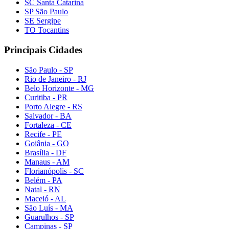
SC Santa Catarina
SP São Paulo
SE Sergipe
TO Tocantins
Principais Cidades
São Paulo - SP
Rio de Janeiro - RJ
Belo Horizonte - MG
Curitiba - PR
Porto Alegre - RS
Salvador - BA
Fortaleza - CE
Recife - PE
Goiânia - GO
Brasília - DF
Manaus - AM
Florianópolis - SC
Belém - PA
Natal - RN
Maceió - AL
São Luís - MA
Guarulhos - SP
Campinas - SP