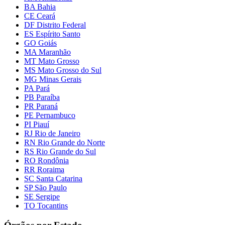
BA Bahia
CE Ceará
DF Distrito Federal
ES Espírito Santo
GO Goiás
MA Maranhão
MT Mato Grosso
MS Mato Grosso do Sul
MG Minas Gerais
PA Pará
PB Paraíba
PR Paraná
PE Pernambuco
PI Piauí
RJ Rio de Janeiro
RN Rio Grande do Norte
RS Rio Grande do Sul
RO Rondônia
RR Roraima
SC Santa Catarina
SP São Paulo
SE Sergipe
TO Tocantins