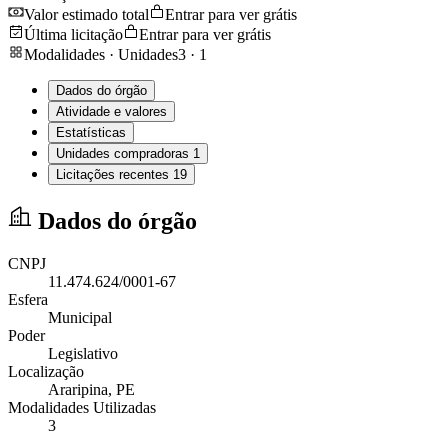
Valor estimado total
Entrar para ver grátis
Última licitação
Entrar para ver grátis
Modalidades · Unidades
3
·
1
Dados do órgão
Atividade e valores
Estatísticas
Unidades compradoras
1
Licitações recentes
19
Dados do órgão
CNPJ
11.474.624/0001-67
Esfera
Municipal
Poder
Legislativo
Localização
Araripina
, PE
Modalidades Utilizadas
3