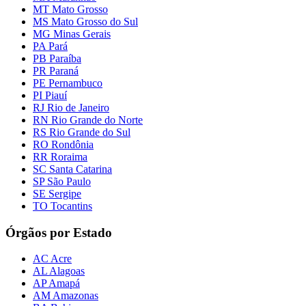
MT Mato Grosso
MS Mato Grosso do Sul
MG Minas Gerais
PA Pará
PB Paraíba
PR Paraná
PE Pernambuco
PI Piauí
RJ Rio de Janeiro
RN Rio Grande do Norte
RS Rio Grande do Sul
RO Rondônia
RR Roraima
SC Santa Catarina
SP São Paulo
SE Sergipe
TO Tocantins
Órgãos por Estado
AC Acre
AL Alagoas
AP Amapá
AM Amazonas