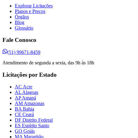
Explorar Licitações
Planos e Preços
Órgãos
Blog
Glossário
Fale Conosco
(51) 99671-8459
Atendimento de segunda a sexta, das 9h às 18h
Licitações por Estado
AC Acre
AL Alagoas
AP Amapá
AM Amazonas
BA Bahia
CE Ceará
DF Distrito Federal
ES Espírito Santo
GO Goiás
MA Maranhão