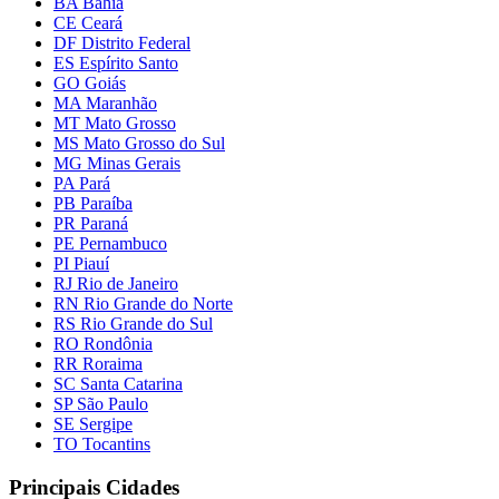
BA Bahia
CE Ceará
DF Distrito Federal
ES Espírito Santo
GO Goiás
MA Maranhão
MT Mato Grosso
MS Mato Grosso do Sul
MG Minas Gerais
PA Pará
PB Paraíba
PR Paraná
PE Pernambuco
PI Piauí
RJ Rio de Janeiro
RN Rio Grande do Norte
RS Rio Grande do Sul
RO Rondônia
RR Roraima
SC Santa Catarina
SP São Paulo
SE Sergipe
TO Tocantins
Principais Cidades