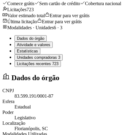
Comece grátis
Sem cartão de crédito
Cobertura nacional
Licitações
723
Valor estimado total
Entrar para ver grátis
Última licitação
Entrar para ver grátis
Modalidades · Unidades
6
·
3
Dados do órgão
Atividade e valores
Estatísticas
Unidades compradoras
3
Licitações recentes
723
Dados do órgão
CNPJ
83.599.191/0001-87
Esfera
Estadual
Poder
Legislativo
Localização
Florianópolis
, SC
Modalidades Utilizadas