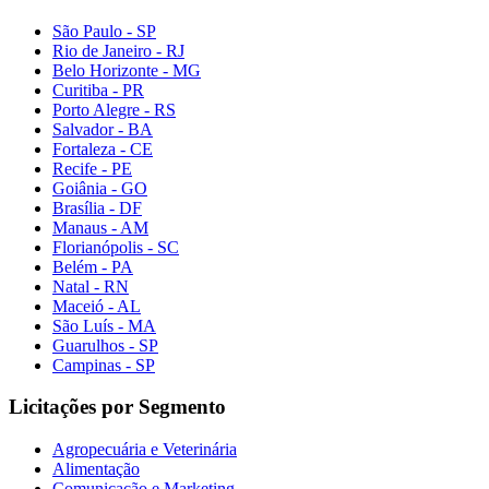
São Paulo - SP
Rio de Janeiro - RJ
Belo Horizonte - MG
Curitiba - PR
Porto Alegre - RS
Salvador - BA
Fortaleza - CE
Recife - PE
Goiânia - GO
Brasília - DF
Manaus - AM
Florianópolis - SC
Belém - PA
Natal - RN
Maceió - AL
São Luís - MA
Guarulhos - SP
Campinas - SP
Licitações por Segmento
Agropecuária e Veterinária
Alimentação
Comunicação e Marketing