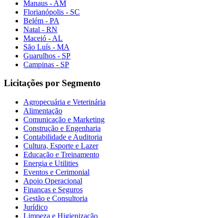
Manaus - AM
Florianópolis - SC
Belém - PA
Natal - RN
Maceió - AL
São Luís - MA
Guarulhos - SP
Campinas - SP
Licitações por Segmento
Agropecuária e Veterinária
Alimentação
Comunicação e Marketing
Construção e Engenharia
Contabilidade e Auditoria
Cultura, Esporte e Lazer
Educação e Treinamento
Energia e Utilities
Eventos e Cerimonial
Apoio Operacional
Finanças e Seguros
Gestão e Consultoria
Jurídico
Limpeza e Higienização