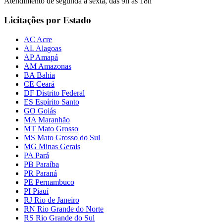
Atendimento de segunda a sexta, das 9h às 18h
Licitações por Estado
AC Acre
AL Alagoas
AP Amapá
AM Amazonas
BA Bahia
CE Ceará
DF Distrito Federal
ES Espírito Santo
GO Goiás
MA Maranhão
MT Mato Grosso
MS Mato Grosso do Sul
MG Minas Gerais
PA Pará
PB Paraíba
PR Paraná
PE Pernambuco
PI Piauí
RJ Rio de Janeiro
RN Rio Grande do Norte
RS Rio Grande do Sul