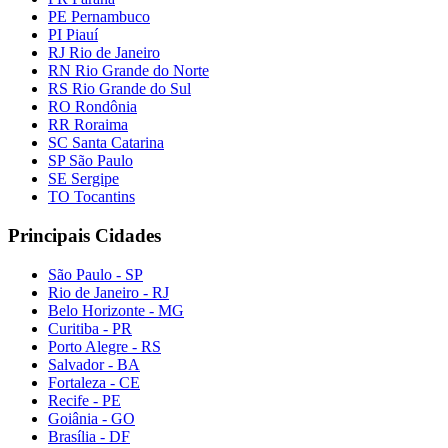
PE Pernambuco
PI Piauí
RJ Rio de Janeiro
RN Rio Grande do Norte
RS Rio Grande do Sul
RO Rondônia
RR Roraima
SC Santa Catarina
SP São Paulo
SE Sergipe
TO Tocantins
Principais Cidades
São Paulo - SP
Rio de Janeiro - RJ
Belo Horizonte - MG
Curitiba - PR
Porto Alegre - RS
Salvador - BA
Fortaleza - CE
Recife - PE
Goiânia - GO
Brasília - DF