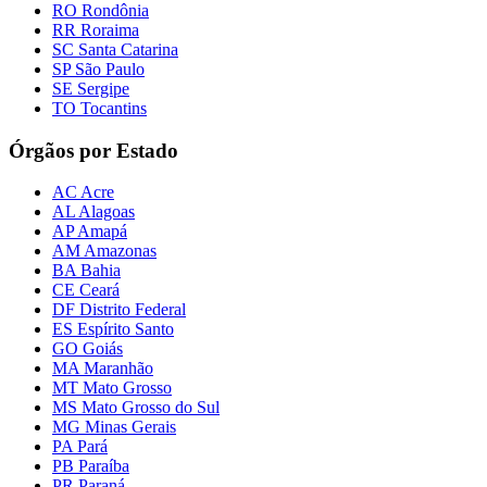
RO Rondônia
RR Roraima
SC Santa Catarina
SP São Paulo
SE Sergipe
TO Tocantins
Órgãos por Estado
AC Acre
AL Alagoas
AP Amapá
AM Amazonas
BA Bahia
CE Ceará
DF Distrito Federal
ES Espírito Santo
GO Goiás
MA Maranhão
MT Mato Grosso
MS Mato Grosso do Sul
MG Minas Gerais
PA Pará
PB Paraíba
PR Paraná